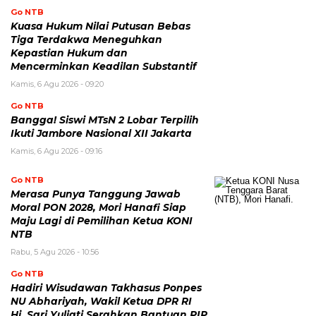
Go NTB
Kuasa Hukum Nilai Putusan Bebas
Tiga Terdakwa Meneguhkan
Kepastian Hukum dan
Mencerminkan Keadilan Substantif
Kamis, 6 Agu 2026 - 09:20
Go NTB
Bangga! Siswi MTsN 2 Lobar Terpilih
Ikuti Jambore Nasional XII Jakarta
Kamis, 6 Agu 2026 - 09:16
Go NTB
Merasa Punya Tanggung Jawab
Moral PON 2028, Mori Hanafi Siap
Maju Lagi di Pemilihan Ketua KONI
NTB
Rabu, 5 Agu 2026 - 10:56
Go NTB
Hadiri Wisudawan Takhasus Ponpes
NU Abhariyah, Wakil Ketua DPR RI
Hj. Sari Yuliati Serahkan Bantuan PIP