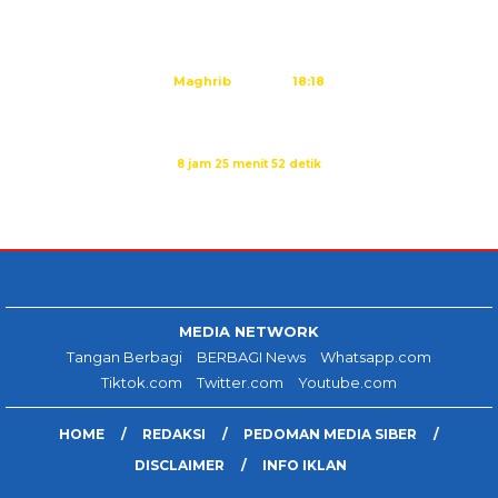
Dzuhur
12:25
Ashar
15:45
Maghrib
18:18
Isya
19:29
Imsak dalam:
8 jam 25 menit 51 detik
Sumber: Kemenag
MEDIA NETWORK
Tangan Berbagi
BERBAGI News
Whatsapp.com
Tiktok.com
Twitter.com
Youtube.com
HOME
REDAKSI
PEDOMAN MEDIA SIBER
DISCLAIMER
INFO IKLAN