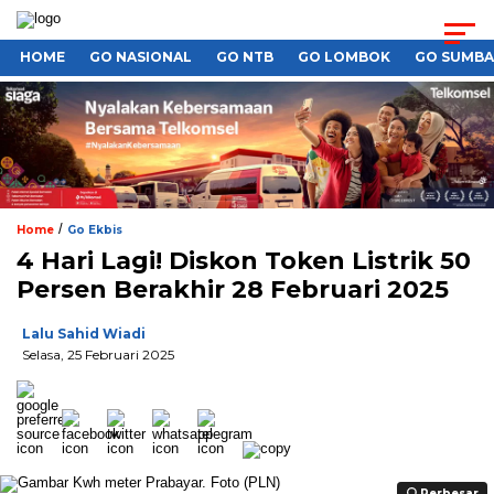
HOME
GO NASIONAL
GO NTB
GO LOMBOK
GO SUMB
/
Home
Go Ekbis
4 Hari Lagi! Diskon Token Listrik 50
Persen Berakhir 28 Februari 2025
Lalu Sahid Wiadi
Selasa, 25 Februari 2025
Perbesar
Perbesar