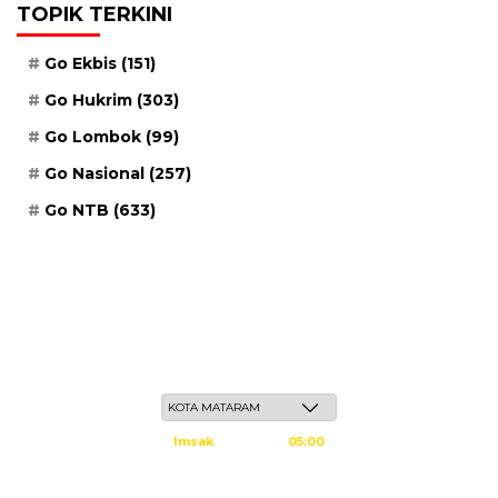
TOPIK TERKINI
Go Ekbis
(151)
Go Hukrim
(303)
Go Lombok
(99)
Go Nasional
(257)
Go NTB
(633)
Jum'at, 22 Safar 1448 H / 07 Agustus 2026
Imsak
05:00
Subuh
05:10