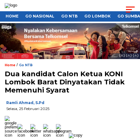
HOME
GO NASIONAL
GO NTB
GO LOMBOK
GO SUMB
/
Home
Go NTB
Dua kandidat Calon Ketua KONI
Lombok Barat Dinyatakan Tidak
Memenuhi Syarat
Ramli Ahmad, S.Pd
Selasa, 25 Februari 2025