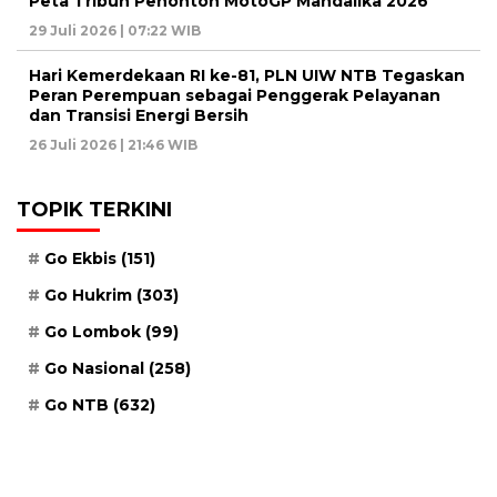
Peta Tribun Penonton MotoGP Mandalika 2026
29 Juli 2026 | 07:22 WIB
Hari Kemerdekaan RI ke-81, PLN UIW NTB Tegaskan
Peran Perempuan sebagai Penggerak Pelayanan
dan Transisi Energi Bersih
26 Juli 2026 | 21:46 WIB
TOPIK TERKINI
Go Ekbis
(151)
Go Hukrim
(303)
Go Lombok
(99)
Go Nasional
(258)
Go NTB
(632)