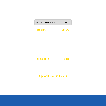
Sabtu, 23 Safar 1448 H / 08 Agustus 2026
Imsak
05:00
Subuh
05:10
Dzuhur
12:25
Ashar
15:45
Maghrib
18:18
Isya
19:29
Sholat Maghrib dalam:
2 jam 15 menit 16 detik
Sumber: Kemenag