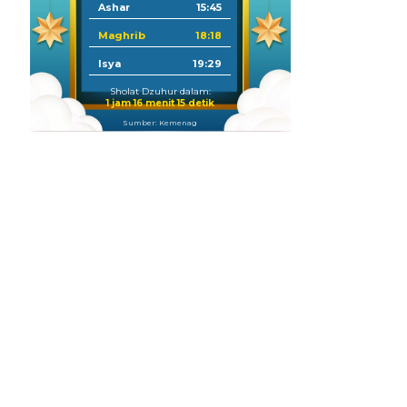
Ashar
15:45
Maghrib
18:18
Isya
19:29
Sholat Dzuhur dalam:
1 jam 16 menit 14 detik
Sumber: Kemenag