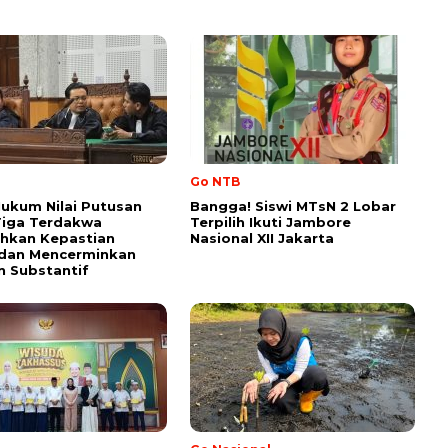
Go NTB
ukum Nilai Putusan
Bangga! Siswi MTsN 2 Lobar
Tiga Terdakwa
Terpilih Ikuti Jambore
hkan Kepastian
Nasional XII Jakarta
dan Mencerminkan
n Substantif