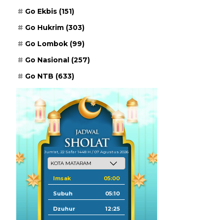
Go Ekbis
(151)
Go Hukrim
(303)
Go Lombok
(99)
Go Nasional
(257)
Go NTB
(633)
Jum'at, 22 Safar 1448 H / 07 Agustus 2026
Imsak
05:00
Subuh
05:10
Dzuhur
12:25