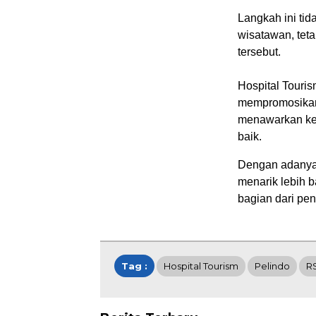
Langkah ini ti
wisatawan, teta
tersebut.
Hospital Touris
mempromosikan 
menawarkan kei
baik.
Dengan adanya 
menarik lebih 
bagian dari pen
Tag :
Hospital Tourism
Pelindo
R