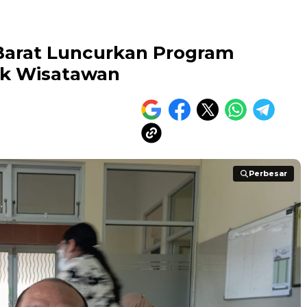
Barat Luncurkan Program
uk Wisatawan
Perbesar
Perbesar