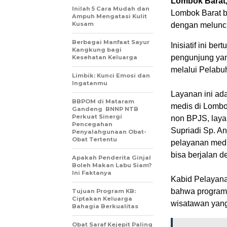
Lombok Barat
Inilah 5 Cara Mudah dan
Lombok Barat 
Ampuh Mengatasi Kulit
Kusam
dengan meluncu
Berbagai Manfaat Sayur
Inisiatif ini b
Kangkung bagi
pengunjung yan
Kesehatan Keluarga
melalui Pelabu
Limbik: Kunci Emosi dan
Ingatanmu
Layanan ini ad
BBPOM di Mataram
medis di Lombo
Gandeng BNNP NTB
Perkuat Sinergi
non BPJS, layan
Pencegahan
Supriadi Sp. A
Penyalahgunaan Obat-
Obat Tertentu
pelayanan medi
bisa berjalan d
Apakah Penderita Ginjal
Boleh Makan Labu Siam?
Ini Faktanya
Kabid Pelayana
bahwa program
Tujuan Program KB:
Ciptakan Keluarga
wisatawan yan
Bahagia Berkualitas
Obat Saraf Kejepit Paling