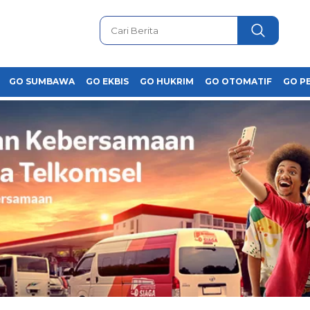
GO SUMBAWA
GO EKBIS
GO HUKRIM
GO OTOMATIF
GO P