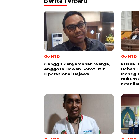
Berita Terbaru
Go NTB
Go NTB
Ganggu Kenyamanan Warga,
Kuasa H
Anggota Dewan Soroti Izin
Bebas 
Operasional Bajawa
Menegu
Hukum 
Keadila