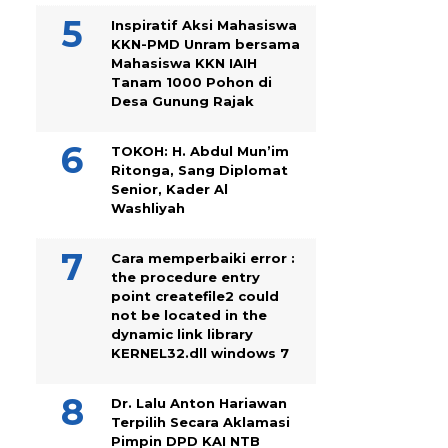
Inspiratif Aksi Mahasiswa
KKN-PMD Unram bersama
Mahasiswa KKN IAIH
Tanam 1000 Pohon di
Desa Gunung Rajak
TOKOH: H. Abdul Mun’im
Ritonga, Sang Diplomat
Senior, Kader Al
Washliyah
Cara memperbaiki error :
the procedure entry
point createfile2 could
not be located in the
dynamic link library
KERNEL32.dll windows 7
Dr. Lalu Anton Hariawan
Terpilih Secara Aklamasi
Pimpin DPD KAI NTB