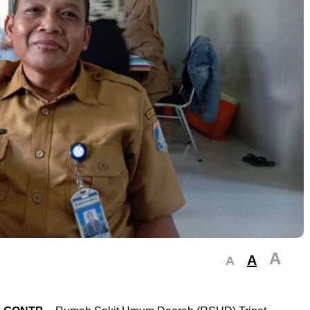
A
A
A