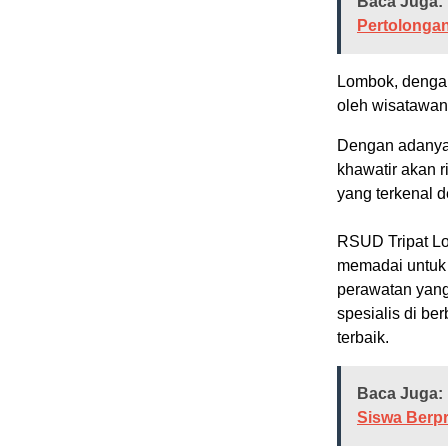
Baca Juga:
Pertolonga
Lombok, denga
oleh wisatawan
Dengan adanya 
khawatir akan r
yang terkenal d
RSUD Tripat Lo
memadai untuk
perawatan yang
spesialis di b
terbaik.
Baca Juga:
Siswa Berp