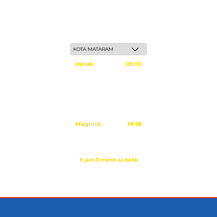
Ahad, 24 Safar 1448 H / 09 Agustus 2026
Imsak
05:00
Subuh
05:10
Dzuhur
12:25
Ashar
15:45
Maghrib
18:18
Isya
19:29
Imsak dalam:
9 jam 11 menit 40 detik
Sumber: Kemenag