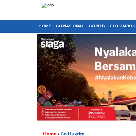
HOME
GO NASIONAL
GO NTB
GO LOMBOK
Home
Go Hukrim
/