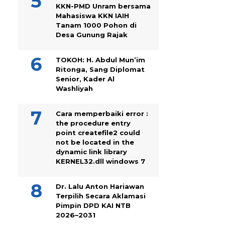
KKN-PMD Unram bersama
Mahasiswa KKN IAIH
Tanam 1000 Pohon di
Desa Gunung Rajak
TOKOH: H. Abdul Mun’im
Ritonga, Sang Diplomat
Senior, Kader Al
Washliyah
Cara memperbaiki error :
the procedure entry
point createfile2 could
not be located in the
dynamic link library
KERNEL32.dll windows 7
Dr. Lalu Anton Hariawan
Terpilih Secara Aklamasi
Pimpin DPD KAI NTB
2026–2031