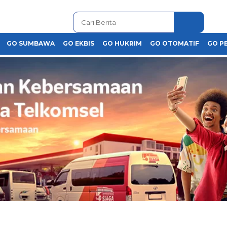
GO SUMBAWA
GO EKBIS
GO HUKRIM
GO OTOMATIF
GO P