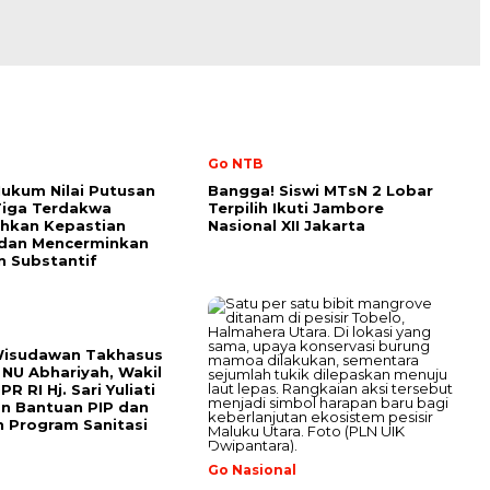
Go NTB
ukum Nilai Putusan
Bangga! Siswi MTsN 2 Lobar
Tiga Terdakwa
Terpilih Ikuti Jambore
hkan Kepastian
Nasional XII Jakarta
dan Mencerminkan
n Substantif
Wisudawan Takhasus
NU Abhariyah, Wakil
R RI Hj. Sari Yuliati
n Bantuan PIP dan
 Program Sanitasi
Go Nasional