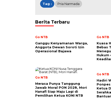
Tag :
Pria Narmada
Berita Terbaru
Go NTB
Go NTB
Ganggu Kenyamanan Warga,
Kuasa H
Anggota Dewan Soroti Izin
Bebas 
Operasional Bajawa
Menegu
Hukum 
Keadila
Go NTB
Go NTB
Hadiri 
Merasa Punya Tanggung
Ponpes 
Jawab Moral PON 2028, Mori
Ketua DP
Hanafi Siap Maju Lagi di
Serahka
Pemilihan Ketua KONI NTB
Bantuan