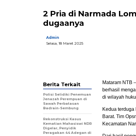
2 Pria di Narmada Lomb
dugaanya
Admin
Selasa, 18 Maret 2025
Mataram NTB – 
Berita Terkait
berhasil meng
Polisi Selidiki Penemuan
di wilayah huku
Jenazah Perempuan di
Sawah Perbatasan
Badrain-Sembung
Kedua terduga
Barat. Tim Ops
Rekonstruksi Kasus
Kecamatan Nar
Kematian Mahasiswi NDR
Digelar, Penyidik
Peragakan 44 Adegan di
Dari hasil peng