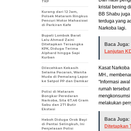
TKP
kristal bening 
Kurang dari 12 Jam,
BB Shabu juga 
Polsek Mataram Ringkus
Pencuri Motor Mahasiswi
terduga yang a
di Parkiran Kafe
Narkoba lagi.
Bupati Lombok Barat
Lalu Ahmad Zaini
Baca Juga:
Ditetapkan Tersangka
KPK, Diduga Terima
Lanjutan K
Alphard hingga Sapi
Kurban
Kasat Narkoba 
Dilecehkan Kekasih
Selama Pacaran, Wanita
MH., membenar
Muda di Pemalang Lapor
ke Satpol PP dan Damkar
“Informasi awal
rumah tersebut 
Polisi di Mataram
mengkonsumsi s
Bongkar Peredaran
Narkoba, Sita 67,46 Gram
melakukan penye
Sabu dan 271 Butir
Ekstasi
Baca Juga:
Heboh Diduga Orok Bayi
di Pantai Selingkuh, Ini
Ditetapkan
Penjelasan Polisi