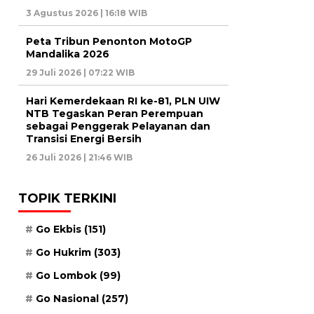
3 Agustus 2026 | 16:18 WIB
Peta Tribun Penonton MotoGP
Mandalika 2026
29 Juli 2026 | 07:22 WIB
Hari Kemerdekaan RI ke-81, PLN UIW
NTB Tegaskan Peran Perempuan
sebagai Penggerak Pelayanan dan
Transisi Energi Bersih
26 Juli 2026 | 21:46 WIB
TOPIK TERKINI
Go Ekbis
(151)
Go Hukrim
(303)
Go Lombok
(99)
Go Nasional
(257)