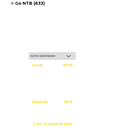
Go NTB
(633)
Jum'at, 22 Safar 1448 H / 07 Agustus 2026
Imsak
05:00
Subuh
05:10
Dzuhur
12:25
Ashar
15:45
Maghrib
18:18
Isya
19:29
Imsak dalam:
7 jam 29 menit 57 detik
Sumber: Kemenag