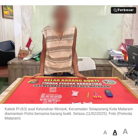
Perbesar
Perbesar
Kakek PI (63) asal Kelurahan Monjok, Kecamatan Selaparang Kota Mataram
diamankan Polisi bersama barang bukti. Selasa (11/02/2025). Foto (Polresta
Mataram)
A
A
A