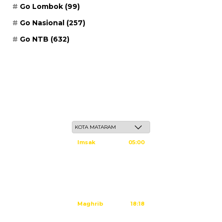
Go Lombok
(99)
Go Nasional
(257)
Go NTB
(632)
Kamis, 21 Safar 1448 H / 06 Agustus 2026
Imsak
05:00
Subuh
05:10
Dzuhur
12:25
Ashar
15:45
Maghrib
18:18
Isya
19:29