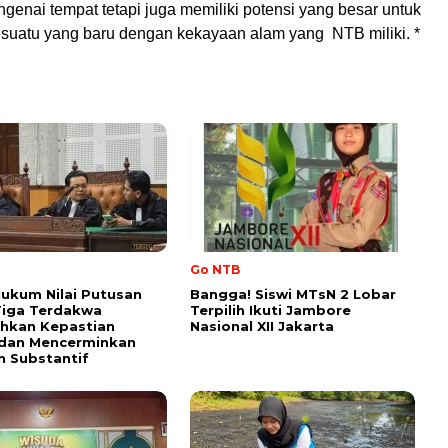
genai tempat tetapi juga memiliki potensi yang besar untuk
suatu yang baru dengan kekayaan alam yang NTB miliki. *
Go NTB
ukum Nilai Putusan
Bangga! Siswi MTsN 2 Lobar
Tiga Terdakwa
Terpilih Ikuti Jambore
hkan Kepastian
Nasional XII Jakarta
dan Mencerminkan
n Substantif