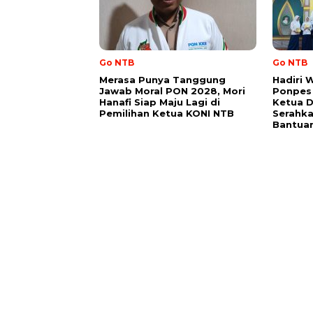
Go NTB
Go NTB
Merasa Punya Tanggung
Hadiri 
Jawab Moral PON 2028, Mori
Ponpes 
Hanafi Siap Maju Lagi di
Ketua DP
Pemilihan Ketua KONI NTB
Serahka
Bantuan