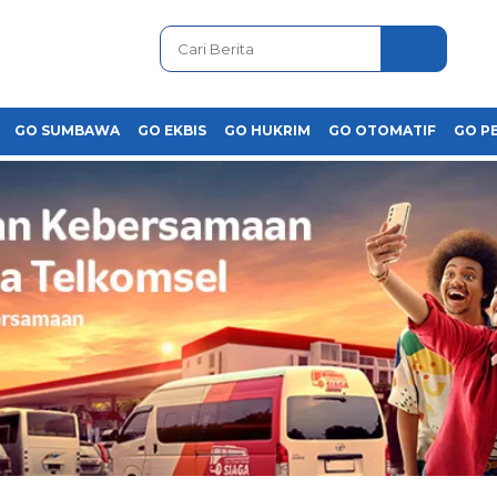
GO SUMBAWA
GO EKBIS
GO HUKRIM
GO OTOMATIF
GO P