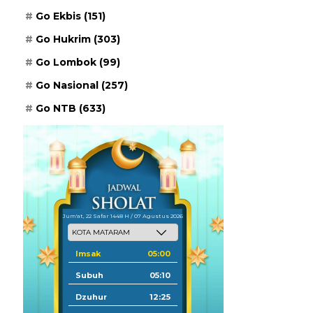
Go Ekbis
(151)
Go Hukrim
(303)
Go Lombok
(99)
Go Nasional
(257)
Go NTB
(633)
Jum'at, 22 Safar 1448 H / 07 Agustus 2026
Imsak
05:00
Subuh
05:10
Dzuhur
12:25