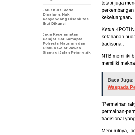
tetapi juga men
perkembangan 
Jalur Kursi Roda
Dipalang, Hak
kekeluargaan.
Penyandang Disabilitas
Ikut Dikunci
Ketua KPOTI N
Jaga Keselamatan
ketahanan buda
Pelajar, Sat Samapta
Polresta Mataram dan
tradisonal.
Dishub Gelar Rawan
Siang di Jalan Pejanggik
NTB memiliki ba
memiliki makna
Baca Juga:
Waspada Pe
“Permainan raky
permainan-perm
tradisional yan
Menurutnya, pe