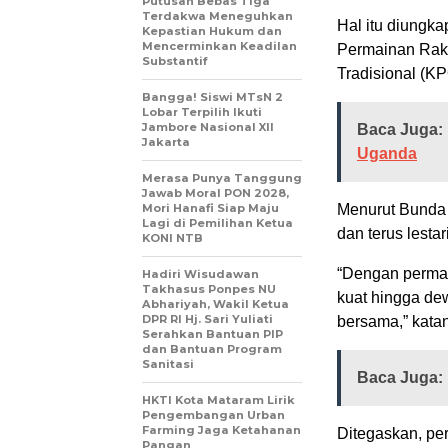
Putusan Bebas Tiga
Terdakwa Meneguhkan
Hal itu diungka
Kepastian Hukum dan
Mencerminkan Keadilan
Permainan Raky
Substantif
Tradisional (KP
Bangga! Siswi MTsN 2
Lobar Terpilih Ikuti
Jambore Nasional XII
Baca Juga:
Jakarta
Uganda
Merasa Punya Tanggung
Jawab Moral PON 2028,
Mori Hanafi Siap Maju
Menurut Bunda S
Lagi di Pemilihan Ketua
dan terus lesta
KONI NTB
“Dengan permain
Hadiri Wisudawan
Takhasus Ponpes NU
kuat hingga de
Abhariyah, Wakil Ketua
DPR RI Hj. Sari Yuliati
bersama,” kata
Serahkan Bantuan PIP
dan Bantuan Program
Sanitasi
Baca Juga:
HKTI Kota Mataram Lirik
Pengembangan Urban
Farming Jaga Ketahanan
Ditegaskan, per
Pangan