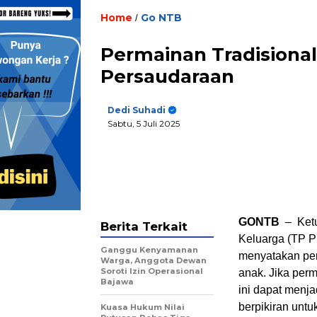
Home
Go NTB
/
Permainan Tradisional
Persaudaraan
Dedi Suhadi
Sabtu, 5 Juli 2025
GONTB
– Ket
Berita Terkait
Keluarga (TP P
Ganggu Kenyamanan
menyatakan per
Warga, Anggota Dewan
Soroti Izin Operasional
anak. Jika per
Bajawa
ini dapat menj
berpikiran untu
Kuasa Hukum Nilai