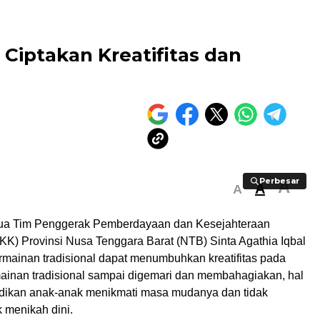
 Ciptakan Kreatifitas dan
Perbesar
Perbesar
A
A
A
ua Tim Penggerak Pemberdayaan dan Kesejahteraan
KK) Provinsi Nusa Tenggara Barat (NTB) Sinta Agathia Iqbal
mainan tradisional dapat menumbuhkan kreatifitas pada
mainan tradisional sampai digemari dan membahagiakan, hal
adikan anak-anak menikmati masa mudanya dan tidak
k menikah dini.