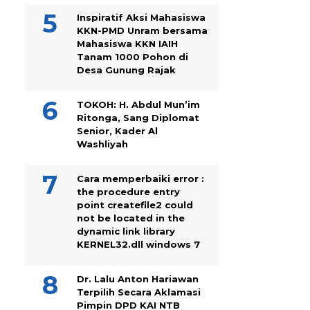
Inspiratif Aksi Mahasiswa
KKN-PMD Unram bersama
Mahasiswa KKN IAIH
Tanam 1000 Pohon di
Desa Gunung Rajak
TOKOH: H. Abdul Mun’im
Ritonga, Sang Diplomat
Senior, Kader Al
Washliyah
Cara memperbaiki error :
the procedure entry
point createfile2 could
not be located in the
dynamic link library
KERNEL32.dll windows 7
Dr. Lalu Anton Hariawan
Terpilih Secara Aklamasi
Pimpin DPD KAI NTB