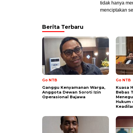
tidak hanya men
menciptakan se
Berita Terbaru
Go NTB
Go NTB
Ganggu Kenyamanan Warga,
Kuasa H
Anggota Dewan Soroti Izin
Bebas 
Operasional Bajawa
Menegu
Hukum 
Keadila