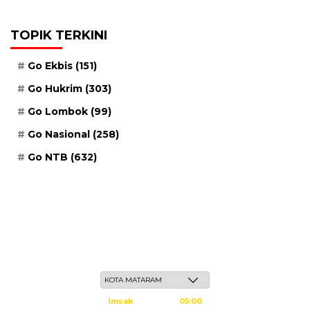
TOPIK TERKINI
Go Ekbis
(151)
Go Hukrim
(303)
Go Lombok
(99)
Go Nasional
(258)
Go NTB
(632)
Ahad, 24 Safar 1448 H / 09 Agustus 2026
Imsak
05:00