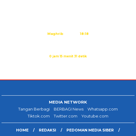
Subuh
05:10
Dzuhur
12:25
Ashar
15:45
Maghrib
18:18
Isya
19:29
Imsak dalam:
0 jam 15 menit 30 detik
Sumber: Kemenag
MEDIA NETWORK
Tangan Berbagi
BERBAGI News
Whatsapp.com
Tiktok.com
Twitter.com
Youtube.com
HOME
REDAKSI
PEDOMAN MEDIA SIBER