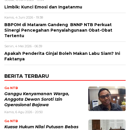
Limbik: Kunci Emosi dan Ingatanmu
Kamis, 4 Juni 2026 - 19:38
BBPOM di Mataram Gandeng BNNP NTB Perkuat
Sinergi Pencegahan Penyalahgunaan Obat-Obat
Tertentu
Senin, 4 Mei 2026 - 06:39
Apakah Penderita Ginjal Boleh Makan Labu Siam? Ini
Faktanya
BERITA TERBARU
Go NTB
Ganggu Kenyamanan Warga,
Anggota Dewan Soroti Izin
Operasional Bajawa
Kamis, 6 Agu 2026 - 20:50
Go NTB
Kuasa Hukum Nilai Putusan Bebas