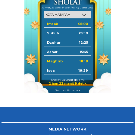
Jum'at, 22 Safar 1448 H / 07 Agustus 2026
Imsak
05:00
Subuh
05:10
Dzuhur
12:25
Ashar
15:45
Maghrib
18:18
Isya
19:29
Sholat Dzuhur dalam:
2 jam 22 menit 8 detik
Sumber: Kemenag
MEDIA NETWORK