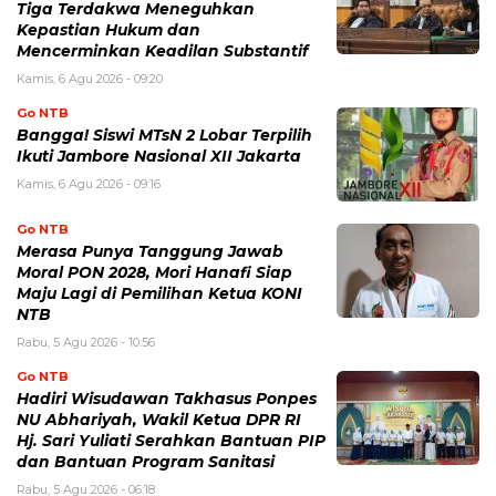
Tiga Terdakwa Meneguhkan
Kepastian Hukum dan
Mencerminkan Keadilan Substantif
Kamis, 6 Agu 2026 - 09:20
Go NTB
Bangga! Siswi MTsN 2 Lobar Terpilih
Ikuti Jambore Nasional XII Jakarta
Kamis, 6 Agu 2026 - 09:16
Go NTB
Merasa Punya Tanggung Jawab
Moral PON 2028, Mori Hanafi Siap
Maju Lagi di Pemilihan Ketua KONI
NTB
Rabu, 5 Agu 2026 - 10:56
Go NTB
Hadiri Wisudawan Takhasus Ponpes
NU Abhariyah, Wakil Ketua DPR RI
Hj. Sari Yuliati Serahkan Bantuan PIP
dan Bantuan Program Sanitasi
Rabu, 5 Agu 2026 - 06:18