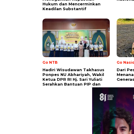
Hukum dan Mencerminkan
Keadilan Substantif
Go NTB
Go Nasi
Hadiri Wisudawan Takhasus
Dari Pe
Ponpes NU Abhariyah, Wakil
Menana
Ketua DPR RI Hj. Sari Yuliati
Genera
Serahkan Bantuan PIP dan
Bantuan Program Sanitasi