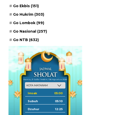
Go Ekbis
(151)
Go Hukrim
(303)
Go Lombok
(99)
Go Nasional
(257)
Go NTB
(632)
Kamis, 21 Safar 1448 H / 06 Agustus 2026
Imsak
05:00
Subuh
05:10
Dzuhur
12:25