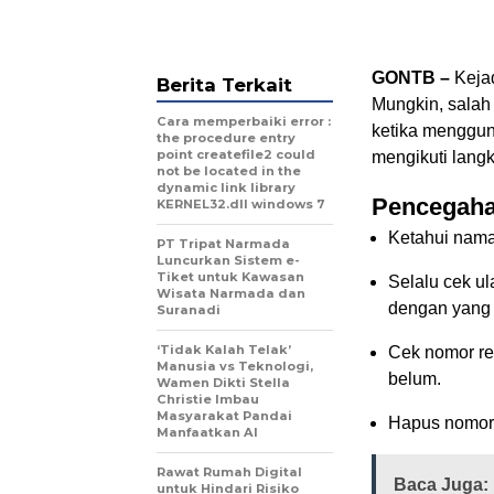
GONTB –
Kejad
Berita Terkait
Mungkin, salah
Cara memperbaiki error :
ketika menggun
the procedure entry
point createfile2 could
mengikuti langk
not be located in the
dynamic link library
Pencegaha
KERNEL32.dll windows 7
Ketahui nama
PT Tripat Narmada
Luncurkan Sistem e-
Tiket untuk Kawasan
Selalu cek u
Wisata Narmada dan
dengan yang 
Suranadi
‘Tidak Kalah Telak’
Cek nomor re
Manusia vs Teknologi,
belum.
Wamen Dikti Stella
Christie Imbau
Masyarakat Pandai
Hapus nomor 
Manfaatkan AI
Rawat Rumah Digital
Baca Juga:
untuk Hindari Risiko