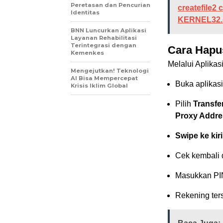
Peretasan dan Pencurian
createfile2 
Identitas
KERNEL32.d
BNN Luncurkan Aplikasi
Layanan Rehabilitasi
Terintegrasi dengan
Cara Hapus
Kemenkes
Melalui Aplika
Mengejutkan! Teknologi
AI Bisa Mempercepat
Buka aplikas
Krisis Iklim Global
Pilih
Transfe
Proxy Addres
Swipe ke kir
Cek kembali d
Masukkan PIN
Rekening ter