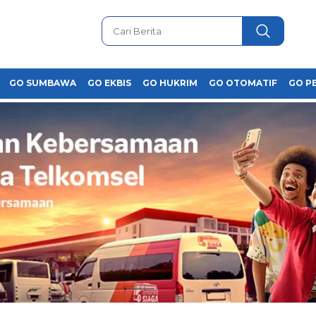
GO SUMBAWA
GO EKBIS
GO HUKRIM
GO OTOMATIF
GO P