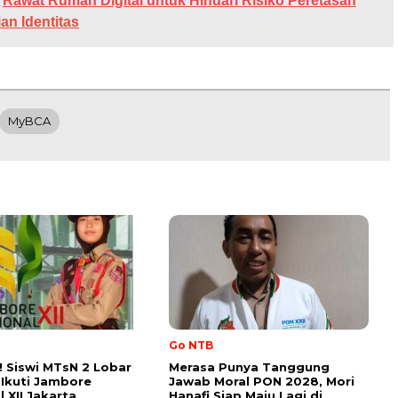
Rawat Rumah Digital untuk Hindari Risiko Peretasan
an Identitas
MyBCA
Go NTB
 Siswi MTsN 2 Lobar
Merasa Punya Tanggung
h Ikuti Jambore
Jawab Moral PON 2028, Mori
 XII Jakarta
Hanafi Siap Maju Lagi di