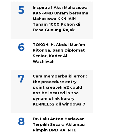
Inspiratif Aksi Mahasiswa
KKN-PMD Unram bersama
Mahasiswa KKN IAIH
Tanam 1000 Pohon di
Desa Gunung Rajak
TOKOH: H. Abdul Mun’im
Ritonga, Sang Diplomat
Senior, Kader Al
Washliyah
Cara memperbaiki error :
the procedure entry
point createfile2 could
not be located in the
dynamic link library
KERNEL32.dll windows 7
Dr. Lalu Anton Hariawan
Terpilih Secara Aklamasi
Pimpin DPD KAI NTB