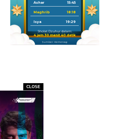
Ashar
15:45
Maghrib
18:18
Isya
19:29
Sholat Dzuhur dalam:
4 jam 30 menit 38 detik
Sumber: Kemenag
CLOSE