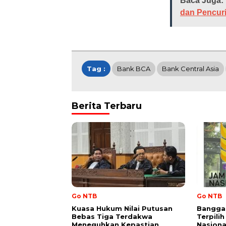
Baca Juga:
dan Pencuri
Tag :
Bank BCA
Bank Central Asia
Berita Terbaru
Go NTB
Go NTB
Kuasa Hukum Nilai Putusan
Bangga!
Bebas Tiga Terdakwa
Terpili
Meneguhkan Kepastian
Nasional