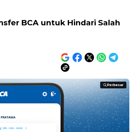
nsfer BCA untuk Hindari Salah
Perbesar
Perbesar