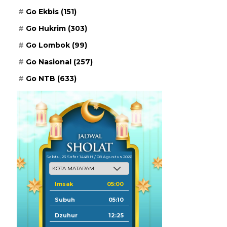
Go Ekbis
(151)
Go Hukrim
(303)
Go Lombok
(99)
Go Nasional
(257)
Go NTB
(633)
Sabtu, 23 Safar 1448 H / 08 Agustus 2026
Imsak
05:00
Subuh
05:10
Dzuhur
12:25