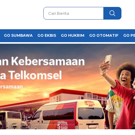
GO SUMBAWA
GO EKBIS
GO HUKRIM
GO OTOMATIF
GO P