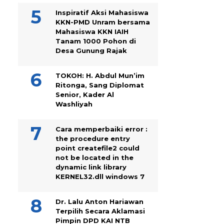
Inspiratif Aksi Mahasiswa
KKN-PMD Unram bersama
Mahasiswa KKN IAIH
Tanam 1000 Pohon di
Desa Gunung Rajak
TOKOH: H. Abdul Mun’im
Ritonga, Sang Diplomat
Senior, Kader Al
Washliyah
Cara memperbaiki error :
the procedure entry
point createfile2 could
not be located in the
dynamic link library
KERNEL32.dll windows 7
Dr. Lalu Anton Hariawan
Terpilih Secara Aklamasi
Pimpin DPD KAI NTB