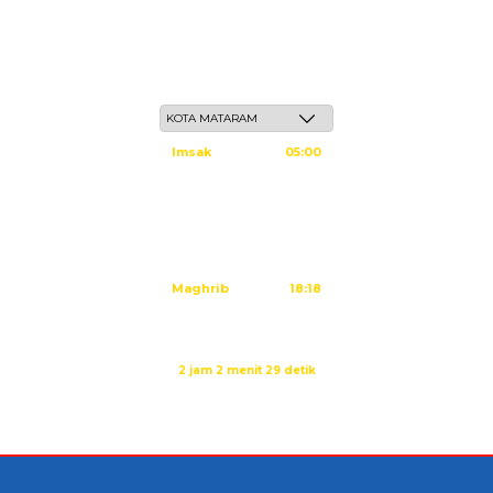
Jum'at, 22 Safar 1448 H / 07 Agustus 2026
Imsak
05:00
Subuh
05:10
Dzuhur
12:25
Ashar
15:45
Maghrib
18:18
Isya
19:29
Sholat Ashar dalam:
2 jam 2 menit 29 detik
Sumber: Kemenag