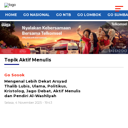
HOME
GO NASIONAL
GO NTB
GO LOMBOK
GO SUMB
Topik
Aktif Menulis
Go Sosok
Mengenal Lebih Dekat Arsyad
Thalib Lubis, Ulama, Politikus,
Kristolog, Jago Debat, Aktif Menulis
dan Pendiri Al-Washliyah
Selasa, 4 November 2025 - 19:43