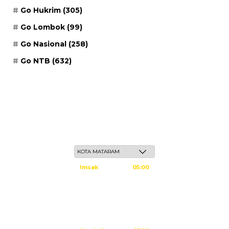
Go Hukrim
(305)
Go Lombok
(99)
Go Nasional
(258)
Go NTB
(632)
Ahad, 24 Safar 1448 H / 09 Agustus 2026
Imsak
05:00
Subuh
05:10
Dzuhur
12:25
Ashar
15:45