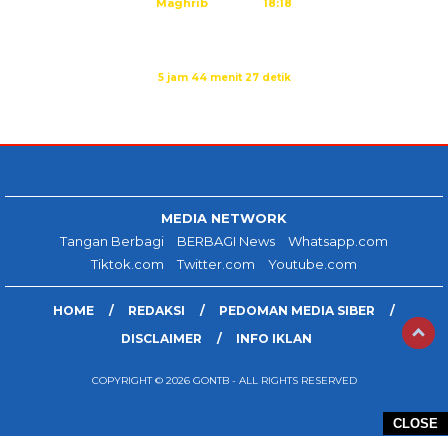
Maghrib
18:18
Isya
19:29
Sholat Dzuhur dalam:
5 jam 44 menit 27 detik
Sumber: Kemenag
MEDIA NETWORK
Tangan Berbagi
BERBAGI News
Whatsapp.com
Tiktok.com
Twitter.com
Youtube.com
HOME
REDAKSI
PEDOMAN MEDIA SIBER
DISCLAIMER
INFO IKLAN
COPYRIGHT © 2026 GONTB - ALL RIGHTS RESERVED
CLOSE