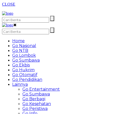
CLOSE
✖
Home
Go Nasional
Go NTB
Go Lombok
Go Sumbawa
Go Ekbis
Go Hukrim
Go Otomatif
Go Pendidikan
Lainnya
Go Entertainment
Go Sumbawa
Go Berbagi
Go Kesehatan
Go Peristiwa
Go Info