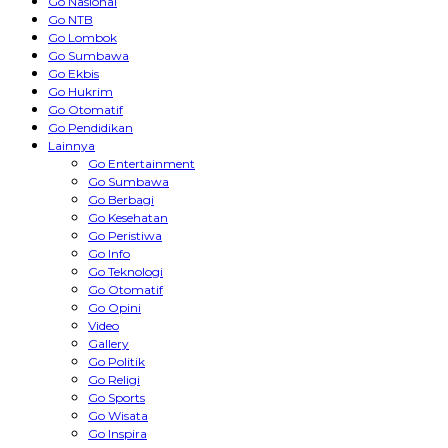
Go Nasional
Go NTB
Go Lombok
Go Sumbawa
Go Ekbis
Go Hukrim
Go Otomatif
Go Pendidikan
Lainnya
Go Entertainment
Go Sumbawa
Go Berbagi
Go Kesehatan
Go Peristiwa
Go Info
Go Teknologi
Go Otomatif
Go Opini
Video
Gallery
Go Politik
Go Religi
Go Sports
Go Wisata
Go Inspira