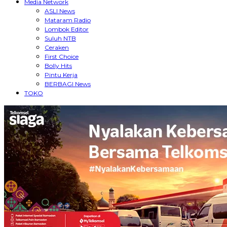
Media Network
ASLI News
Mataram Radio
Lombok Editor
Suluh NTB
Ceraken
First Choice
Bolly Hits
Pintu Kerja
BERBAGI News
TOKO