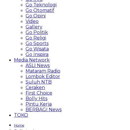
Go Teknologi
Go Otomatif
Go Opini
Video
Gallery
Go Politik
Go Religi
Go Sports
Go Wisata
Go Inspira
Media Network
ASLI News
Mataram Radio
Lombok Editor
Suluh NTB
Ceraken
First Choice
Bolly Hits
Pintu Kerja
BERBAGI News
TOKO
Home