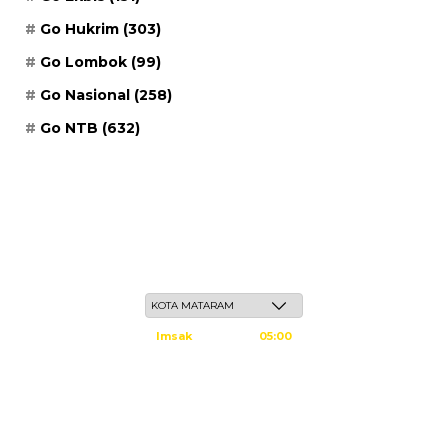
Go Hukrim
(303)
Go Lombok
(99)
Go Nasional
(258)
Go NTB
(632)
Ahad, 24 Safar 1448 H / 09 Agustus 2026
Imsak
05:00
Subuh
05:10
Dzuhur
12:25
Ashar
15:45