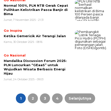
Normal 100%, PLN NTB Gerak Cepat
Pulihkan Kelistrikan Pasca Banjir di
Bima
Jumat, 7 November 2025 - 21:31
Go Inspira
Ketika Gemericik Air Terangi Jalan
Kamis, 30 Oktober 2025 - 08:16
Go Nasional
Mandalika Discussion Forum 2025:
PLN Luncurkan “GEaaS” untuk
Wujudkan Wisata Berbasis Energi
Hijau
Jumat, 24 Oktober 2025 - 09:03
Paginasi
pos
1
2
3
4
Selanjutnya