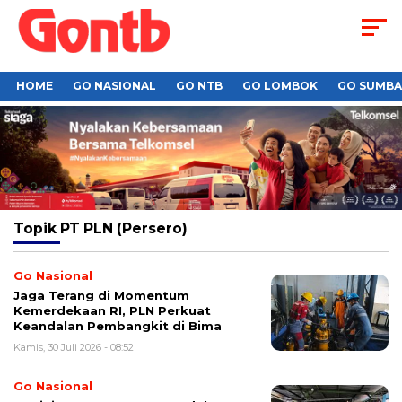
HOME
GO NASIONAL
GO NTB
GO LOMBOK
GO SUMB
Topik
PT PLN (Persero)
Go Nasional
Jaga Terang di Momentum
Kemerdekaan RI, PLN Perkuat
Keandalan Pembangkit di Bima
Kamis, 30 Juli 2026 - 08:52
Go Nasional