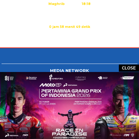
Maghrib
18:18
Isya
19:29
Sholat Maghrib dalam:
0 jam 58 menit 48 detik
Sumber: Kemenag
CLOSE
MEDIA NETWORK
Tangan Berbagi
BERBAGI News
Whatsapp.com
Tiktok.com
Twitter.com
Youtube.com
HOME
REDAKSI
PEDOMAN MEDIA SIBER
DISCLAIMER
INFO IKLAN
COPYRIGHT © 2026 GONTB - ALL RIGHTS RESERVED