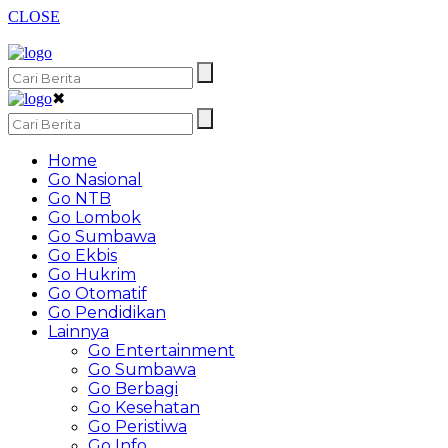
CLOSE
✖
Home
Go Nasional
Go NTB
Go Lombok
Go Sumbawa
Go Ekbis
Go Hukrim
Go Otomatif
Go Pendidikan
Lainnya
Go Entertainment
Go Sumbawa
Go Berbagi
Go Kesehatan
Go Peristiwa
Go Info