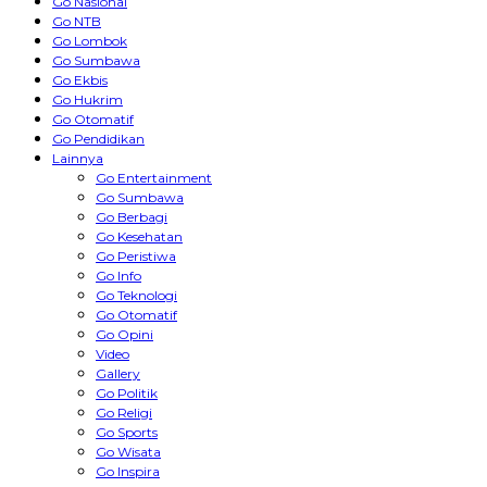
Go Nasional
Go NTB
Go Lombok
Go Sumbawa
Go Ekbis
Go Hukrim
Go Otomatif
Go Pendidikan
Lainnya
Go Entertainment
Go Sumbawa
Go Berbagi
Go Kesehatan
Go Peristiwa
Go Info
Go Teknologi
Go Otomatif
Go Opini
Video
Gallery
Go Politik
Go Religi
Go Sports
Go Wisata
Go Inspira