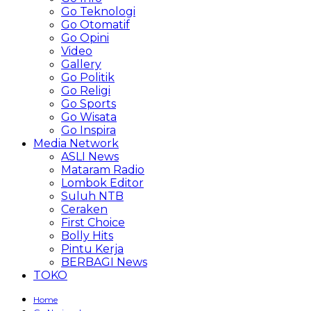
Go Teknologi
Go Otomatif
Go Opini
Video
Gallery
Go Politik
Go Religi
Go Sports
Go Wisata
Go Inspira
Media Network
ASLI News
Mataram Radio
Lombok Editor
Suluh NTB
Ceraken
First Choice
Bolly Hits
Pintu Kerja
BERBAGI News
TOKO
Home