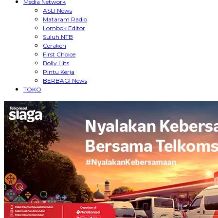
Media Network
ASLI News
Mataram Radio
Lombok Editor
Suluh NTB
Ceraken
First Choice
Bolly Hits
Pintu Kerja
BERBAGI News
TOKO