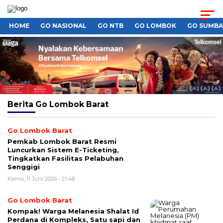
HOME
GO NASIONAL
GO NTB
GO LOMBOK
GO SUMB
Berita
Go Lombok Barat
Go Lombok Barat
Pemkab Lombok Barat Resmi
Luncurkan Sistem E-Ticketing,
Tingkatkan Fasilitas Pelabuhan
Senggigi
Kamis, 11 Juni 2026 - 21:48
Go Lombok Barat
Kompak! Warga Melanesia Shalat Id
Perdana di Kompleks, Satu sapi dan