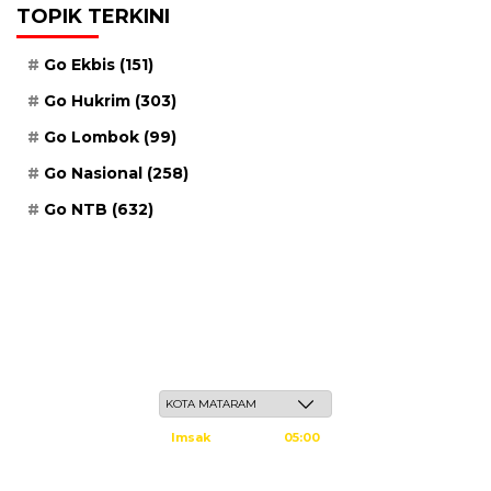
TOPIK TERKINI
Go Ekbis
(151)
Go Hukrim
(303)
Go Lombok
(99)
Go Nasional
(258)
Go NTB
(632)
Ahad, 24 Safar 1448 H / 09 Agustus 2026
Imsak
05:00
Subuh
05:10