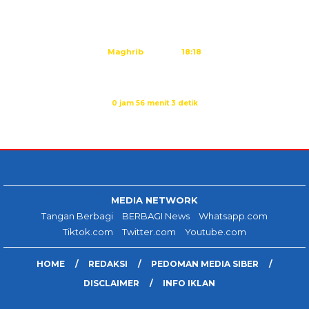
Dzuhur
12:25
Ashar
15:45
Maghrib
18:18
Isya
19:29
Sholat Maghrib dalam:
0 jam 56 menit 2 detik
Sumber: Kemenag
MEDIA NETWORK
Tangan Berbagi
BERBAGI News
Whatsapp.com
Tiktok.com
Twitter.com
Youtube.com
HOME
REDAKSI
PEDOMAN MEDIA SIBER
DISCLAIMER
INFO IKLAN