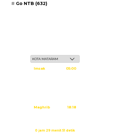
Go NTB
(632)
Ahad, 24 Safar 1448 H / 09 Agustus 2026
Imsak
05:00
Subuh
05:10
Dzuhur
12:25
Ashar
15:45
Maghrib
18:18
Isya
19:29
Sholat Isya dalam:
0 jam 29 menit 50 detik
Sumber: Kemenag