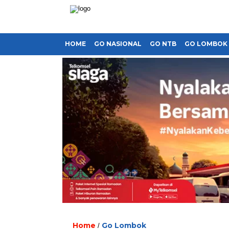
HOME
GO NASIONAL
GO NTB
GO LOMBOK
Home
Go Lombok
/