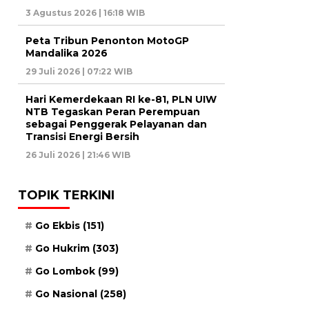
3 Agustus 2026 | 16:18 WIB
Peta Tribun Penonton MotoGP
Mandalika 2026
29 Juli 2026 | 07:22 WIB
Hari Kemerdekaan RI ke-81, PLN UIW
NTB Tegaskan Peran Perempuan
sebagai Penggerak Pelayanan dan
Transisi Energi Bersih
26 Juli 2026 | 21:46 WIB
TOPIK TERKINI
Go Ekbis
(151)
Go Hukrim
(303)
Go Lombok
(99)
Go Nasional
(258)