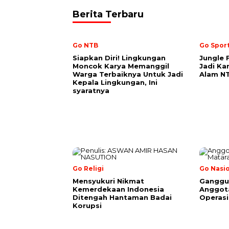
Berita Terbaru
Go NTB
Go Spor
Siapkan Diri! Lingkungan
Jungle 
Moncok Karya Memanggil
Jadi Ka
Warga Terbaiknya Untuk Jadi
Alam N
Kepala Lingkungan, Ini
syaratnya
Go Religi
Go Nasi
Mensyukuri Nikmat
Ganggu
Kemerdekaan Indonesia
Anggota
Ditengah Hantaman Badai
Operas
Korupsi