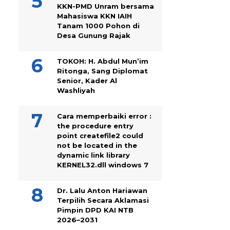
KKN-PMD Unram bersama
Mahasiswa KKN IAIH
Tanam 1000 Pohon di
Desa Gunung Rajak
TOKOH: H. Abdul Mun’im
Ritonga, Sang Diplomat
Senior, Kader Al
Washliyah
Cara memperbaiki error :
the procedure entry
point createfile2 could
not be located in the
dynamic link library
KERNEL32.dll windows 7
Dr. Lalu Anton Hariawan
Terpilih Secara Aklamasi
Pimpin DPD KAI NTB
2026–2031