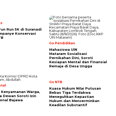
ts
Fun Run 5K di Suranadi
mpanye Konservasi
TB
Go Pendidikan
Mahasiswa UIN
Mataram Sosialisasi
Pernikahan Dini, Soroti
Kesiapan Mental dan Finansial
Remaja di Desa Ungga
Go NTB
onal
Kuasa Hukum Nilai Putusan
 Kenyamanan Warga,
Bebas Tiga Terdakwa
 Dewan Soroti Izin
Meneguhkan Kepastian
ional Bajawa
Hukum dan Mencerminkan
Keadilan Substantif