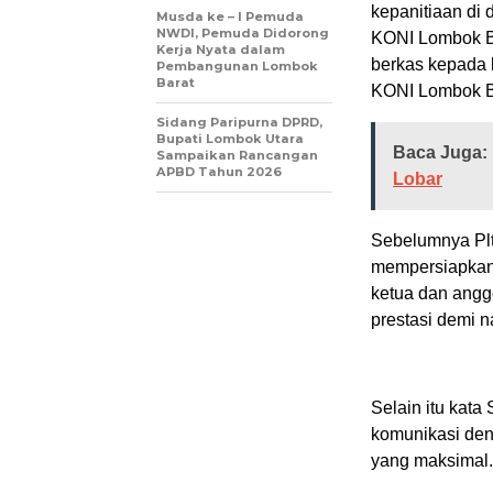
kepanitiaan di 
Musda ke – I Pemuda
NWDI, Pemuda Didorong
KONI Lombok Ba
Kerja Nyata dalam
berkas kepada 
Pembangunan Lombok
Barat
KONI Lombok B
Sidang Paripurna DPRD,
Bupati Lombok Utara
Baca Juga:
Sampaikan Rancangan
APBD Tahun 2026
Lobar
Sebelumnya Plt
mempersiapkan
ketua dan angg
prestasi demi 
Selain itu kata
komunikasi den
yang maksimal.