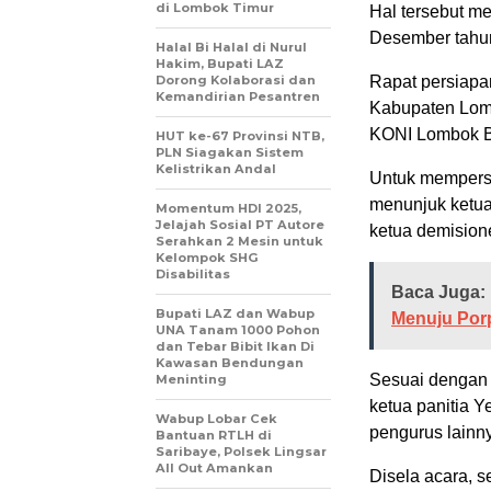
di Lombok Timur
Hal tersebut m
Desember tahun
Halal Bi Halal di Nurul
Hakim, Bupati LAZ
Dorong Kolaborasi dan
Rapat persiapa
Kemandirian Pesantren
Kabupaten Lombo
KONI Lombok Ba
HUT ke-67 Provinsi NTB,
PLN Siagakan Sistem
Kelistrikan Andal
Untuk mempersi
menunjuk ketua 
Momentum HDI 2025,
Jelajah Sosial PT Autore
ketua demision
Serahkan 2 Mesin untuk
Kelompok SHG
Disabilitas
Baca Juga:
Bupati LAZ dan Wabup
Menuju Por
UNA Tanam 1000 Pohon
dan Tebar Bibit Ikan Di
Kawasan Bendungan
Sesuai dengan 
Meninting
ketua panitia Y
Wabup Lobar Cek
pengurus lainn
Bantuan RTLH di
Saribaye, Polsek Lingsar
All Out Amankan
Disela acara, 