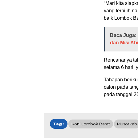
“Mari kita siap
yang terpilih n
baik Lombok Bar
Baca Juga:
dan Misi Ab
Rencananya tah
selama 6 hari, 
Tahapan beriku
calon pada tan
pada tanggal 26
Tag :
Koni Lombok Barat
Musorkab