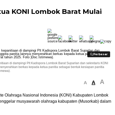
tua KONI Lombok Barat Mulai
Perbesar
Perbesar
tiaan di dampingi Plt Kadispora Lombok Barat Suparlan dan sekretaris KONI
menyerahkan berkas kepada ketua panitia sebagai bentuk kesiapan panitia
imewa).
A
A
A
te Olahraga Nasional Indonesia (KONI) Kabupaten Lombok
enggelar musyawarah olahraga kabupaten (Musorkab) dalam