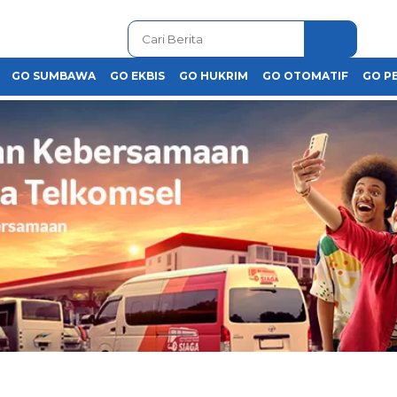
GO SUMBAWA
GO EKBIS
GO HUKRIM
GO OTOMATIF
GO P