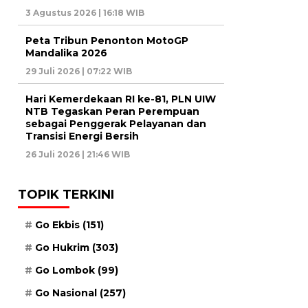
3 Agustus 2026 | 16:18 WIB
Peta Tribun Penonton MotoGP
Mandalika 2026
29 Juli 2026 | 07:22 WIB
Hari Kemerdekaan RI ke-81, PLN UIW
NTB Tegaskan Peran Perempuan
sebagai Penggerak Pelayanan dan
Transisi Energi Bersih
26 Juli 2026 | 21:46 WIB
TOPIK TERKINI
Go Ekbis
(151)
Go Hukrim
(303)
Go Lombok
(99)
Go Nasional
(257)