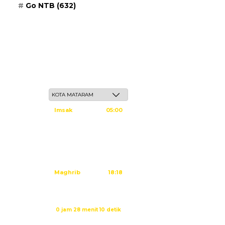
Go NTB
(632)
Kamis, 21 Safar 1448 H / 06 Agustus 2026
Imsak
05:00
Subuh
05:10
Dzuhur
12:25
Ashar
15:45
Maghrib
18:18
Isya
19:29
Imsak dalam:
0 jam 28 menit 9 detik
Sumber: Kemenag