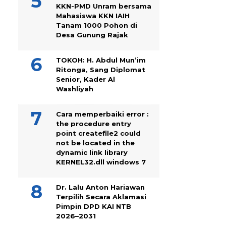
KKN-PMD Unram bersama
Mahasiswa KKN IAIH
Tanam 1000 Pohon di
Desa Gunung Rajak
TOKOH: H. Abdul Mun’im
Ritonga, Sang Diplomat
Senior, Kader Al
Washliyah
Cara memperbaiki error :
the procedure entry
point createfile2 could
not be located in the
dynamic link library
KERNEL32.dll windows 7
Dr. Lalu Anton Hariawan
Terpilih Secara Aklamasi
Pimpin DPD KAI NTB
2026–2031