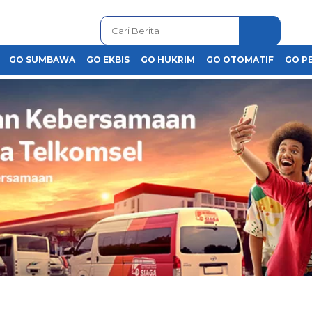
GO SUMBAWA
GO EKBIS
GO HUKRIM
GO OTOMATIF
GO P