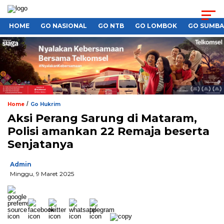
HOME
GO NASIONAL
GO NTB
GO LOMBOK
GO SUMB
/
Home
Go Hukrim
Aksi Perang Sarung di Mataram,
Polisi amankan 22 Remaja beserta
Senjatanya
Admin
Minggu, 9 Maret 2025