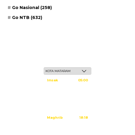
Go Nasional
(258)
Go NTB
(632)
Ahad, 24 Safar 1448 H / 09 Agustus 2026
Imsak
05:00
Subuh
05:10
Dzuhur
12:25
Ashar
15:45
Maghrib
18:18
Isya
19:29