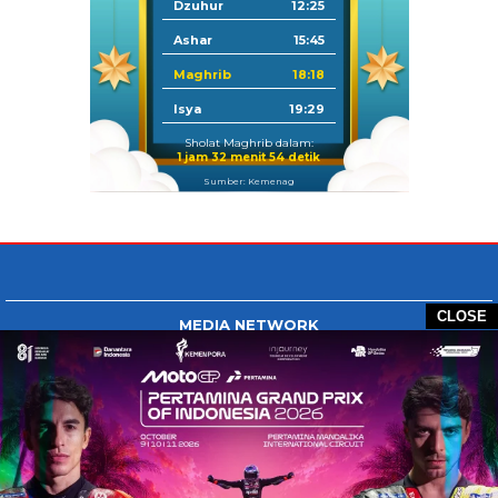
Dzuhur
12:25
Ashar
15:45
Maghrib
18:18
Isya
19:29
Sholat Maghrib dalam:
1 jam 32 menit 53 detik
Sumber: Kemenag
CLOSE
MEDIA NETWORK
Tangan Berbagi
BERBAGI News
Whatsapp.com
Tiktok.com
Twitter.com
Youtube.com
HOME
REDAKSI
PEDOMAN MEDIA SIBER
DISCLAIMER
INFO IKLAN