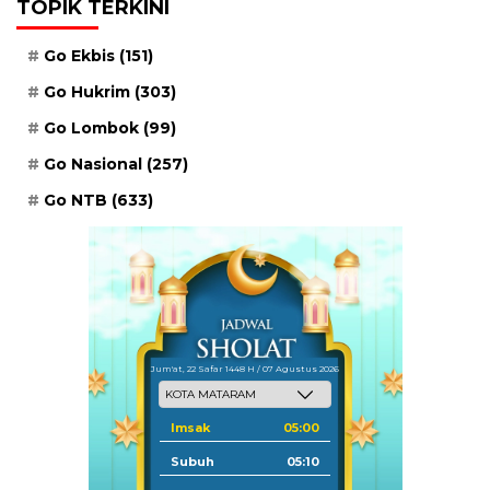
TOPIK TERKINI
Go Ekbis
(151)
Go Hukrim
(303)
Go Lombok
(99)
Go Nasional
(257)
Go NTB
(633)
Jum'at, 22 Safar 1448 H / 07 Agustus 2026
Imsak
05:00
Subuh
05:10