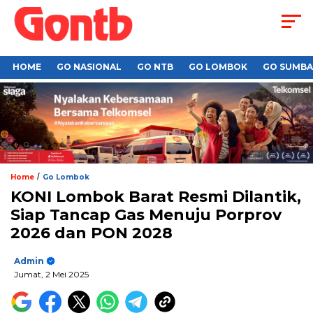
HOME
GO NASIONAL
GO NTB
GO LOMBOK
GO SUMB
/
Home
Go Lombok
KONI Lombok Barat Resmi Dilantik,
Siap Tancap Gas Menuju Porprov
2026 dan PON 2028
Admin
Jumat, 2 Mei 2025