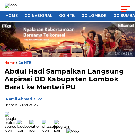
HOME
GO NASIONAL
GO NTB
GO LOMBOK
GO SUMB
/
Home
Go NTB
Abdul Hadi Sampaikan Langsung
Aspirasi IJD Kabupaten Lombok
Barat ke Menteri PU
Ramli Ahmad, S.Pd
Kamis, 8 Mei 2025