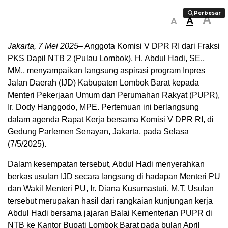
Perbesar
Perbesar
A
A
A
Jakarta, 7 Mei 2025–
Anggota Komisi V DPR RI dari Fraksi
PKS Dapil NTB 2 (Pulau Lombok), H. Abdul Hadi, SE.,
MM., menyampaikan langsung aspirasi program Inpres
Jalan Daerah (IJD) Kabupaten Lombok Barat kepada
Menteri Pekerjaan Umum dan Perumahan Rakyat (PUPR),
Ir. Dody Hanggodo, MPE. Pertemuan ini berlangsung
dalam agenda Rapat Kerja bersama Komisi V DPR RI, di
Gedung Parlemen Senayan, Jakarta, pada Selasa
(7/5/2025).
Dalam kesempatan tersebut, Abdul Hadi menyerahkan
berkas usulan IJD secara langsung di hadapan Menteri PU
dan Wakil Menteri PU, Ir. Diana Kusumastuti, M.T. Usulan
tersebut merupakan hasil dari rangkaian kunjungan kerja
Abdul Hadi bersama jajaran Balai Kementerian PUPR di
NTB ke Kantor Bupati Lombok Barat pada bulan April