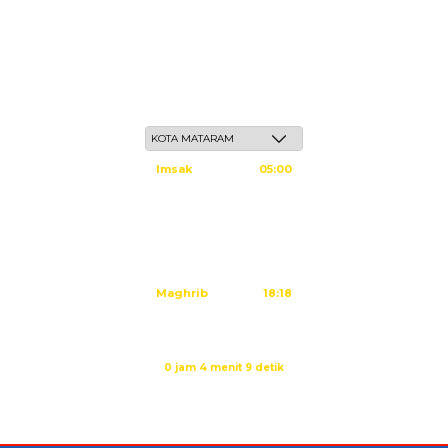
Sabtu, 23 Safar 1448 H / 08 Agustus 2026
Imsak
05:00
Subuh
05:10
Dzuhur
12:25
Ashar
15:45
Maghrib
18:18
Isya
19:29
Sholat Maghrib dalam:
0 jam 4 menit 9 detik
Sumber: Kemenag