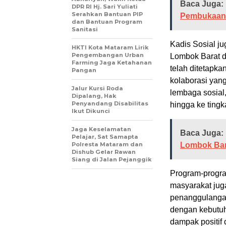
Baca Juga:
DPR RI Hj. Sari Yuliati
Serahkan Bantuan PIP
Pembukaan 
dan Bantuan Program
Sanitasi
Kadis Sosial j
HKTI Kota Mataram Lirik
Pengembangan Urban
Lombok Barat da
Farming Jaga Ketahanan
telah ditetapka
Pangan
kolaborasi yang
Jalur Kursi Roda
lembaga sosial
Dipalang, Hak
Penyandang Disabilitas
hingga ke tingka
Ikut Dikunci
Jaga Keselamatan
Baca Juga:
Pelajar, Sat Samapta
Polresta Mataram dan
Lombok Bar
Dishub Gelar Rawan
Siang di Jalan Pejanggik
Program-progra
masyarakat jug
penanggulangan
dengan kebutu
dampak positif