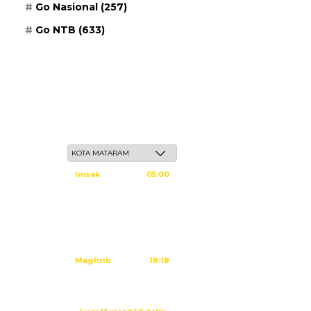
Go Nasional
(257)
Go NTB
(633)
Jum'at, 22 Safar 1448 H / 07 Agustus 2026
Imsak
05:00
Subuh
05:10
Dzuhur
12:25
Ashar
15:45
Maghrib
18:18
Isya
19:29
Sholat Maghrib dalam: