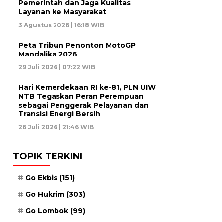
Pemerintah dan Jaga Kualitas
Layanan ke Masyarakat
3 Agustus 2026 | 16:18 WIB
Peta Tribun Penonton MotoGP
Mandalika 2026
29 Juli 2026 | 07:22 WIB
Hari Kemerdekaan RI ke-81, PLN UIW
NTB Tegaskan Peran Perempuan
sebagai Penggerak Pelayanan dan
Transisi Energi Bersih
26 Juli 2026 | 21:46 WIB
TOPIK TERKINI
Go Ekbis
(151)
Go Hukrim
(303)
Go Lombok
(99)