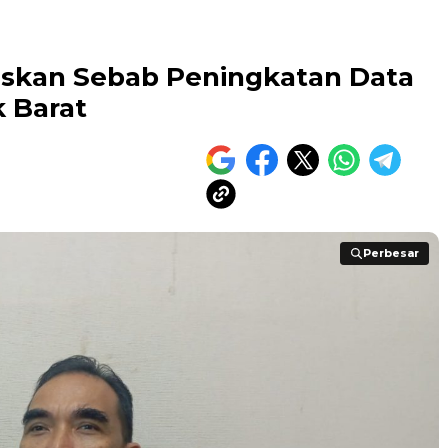
laskan Sebab Peningkatan Data
 Barat
Perbesar
Perbesar