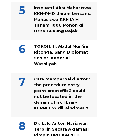
Inspiratif Aksi Mahasiswa
KKN-PMD Unram bersama
Mahasiswa KKN IAIH
Tanam 1000 Pohon di
Desa Gunung Rajak
TOKOH: H. Abdul Mun’im
Ritonga, Sang Diplomat
Senior, Kader Al
Washliyah
Cara memperbaiki error :
the procedure entry
point createfile2 could
not be located in the
dynamic link library
KERNEL32.dll windows 7
Dr. Lalu Anton Hariawan
Terpilih Secara Aklamasi
Pimpin DPD KAI NTB