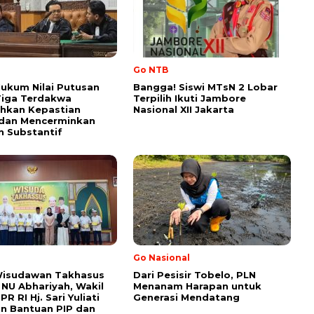
Go NTB
ukum Nilai Putusan
Bangga! Siswi MTsN 2 Lobar
Tiga Terdakwa
Terpilih Ikuti Jambore
hkan Kepastian
Nasional XII Jakarta
dan Mencerminkan
n Substantif
Go Nasional
Wisudawan Takhasus
Dari Pesisir Tobelo, PLN
NU Abhariyah, Wakil
Menanam Harapan untuk
R RI Hj. Sari Yuliati
Generasi Mendatang
n Bantuan PIP dan