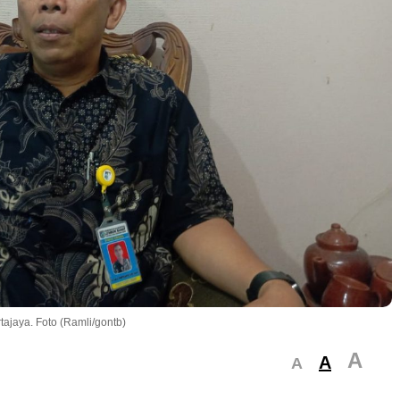
ajaya. Foto (Ramli/gontb)
A
A
A