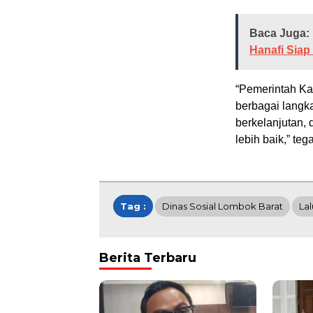
Baca Juga:
Hanafi Siap
“Pemerintah Ka
berbagai langk
berkelanjutan,
lebih baik,” teg
Tag :
Dinas Sosial Lombok Barat
Lal
Berita Terbaru