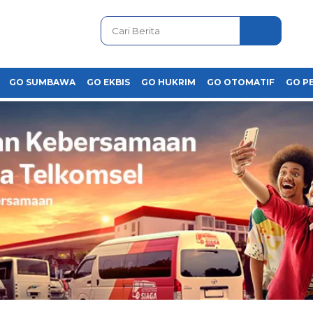
GO SUMBAWA
GO EKBIS
GO HUKRIM
GO OTOMATIF
GO P