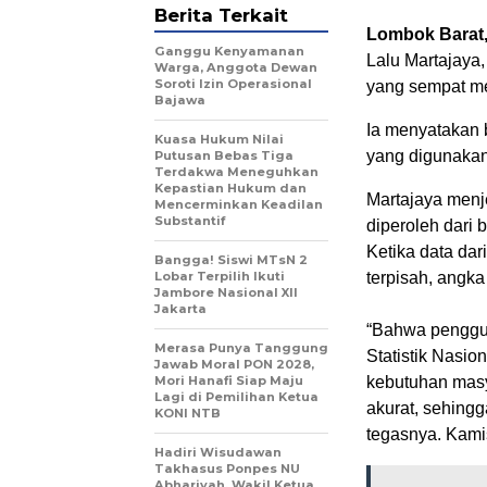
Berita Terkait
Lombok Barat
Ganggu Kenyamanan
Lalu Martajaya,
Warga, Anggota Dewan
Soroti Izin Operasional
yang sempat me
Bajawa
Ia menyatakan 
Kuasa Hukum Nilai
yang digunakan
Putusan Bebas Tiga
Terdakwa Meneguhkan
Kepastian Hukum dan
Martajaya menj
Mencerminkan Keadilan
Substantif
diperoleh dari 
Ketika data dar
Bangga! Siswi MTsN 2
Lobar Terpilih Ikuti
terpisah, angka
Jambore Nasional XII
Jakarta
“Bahwa penggun
Merasa Punya Tanggung
Statistik Nasio
Jawab Moral PON 2028,
Mori Hanafi Siap Maju
kebutuhan masya
Lagi di Pemilihan Ketua
akurat, sehingg
KONI NTB
tegasnya. Kami
Hadiri Wisudawan
Takhasus Ponpes NU
Abhariyah, Wakil Ketua