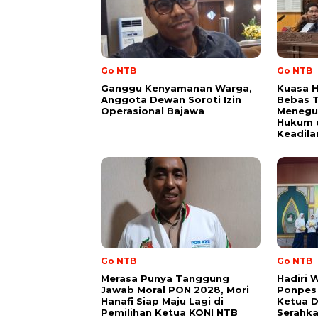
Go NTB
Go NTB
Ganggu Kenyamanan Warga,
Kuasa H
Anggota Dewan Soroti Izin
Bebas 
Operasional Bajawa
Menegu
Hukum 
Keadila
Go NTB
Go NTB
Merasa Punya Tanggung
Hadiri 
Jawab Moral PON 2028, Mori
Ponpes 
Hanafi Siap Maju Lagi di
Ketua DP
Pemilihan Ketua KONI NTB
Serahka