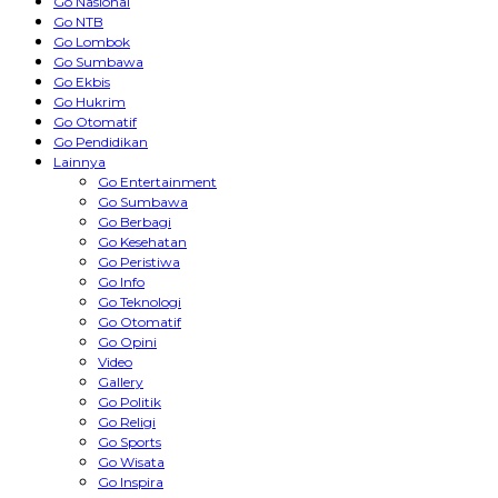
Go Nasional
Go NTB
Go Lombok
Go Sumbawa
Go Ekbis
Go Hukrim
Go Otomatif
Go Pendidikan
Lainnya
Go Entertainment
Go Sumbawa
Go Berbagi
Go Kesehatan
Go Peristiwa
Go Info
Go Teknologi
Go Otomatif
Go Opini
Video
Gallery
Go Politik
Go Religi
Go Sports
Go Wisata
Go Inspira