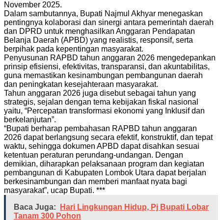
November 2025.
Dalam sambutannya, Bupati Najmul Akhyar menegaskan
pentingnya kolaborasi dan sinergi antara pemerintah daerah
dan DPRD untuk menghasilkan Anggaran Pendapatan
Belanja Daerah (APBD) yang realistis, responsif, serta
berpihak pada kepentingan masyarakat.
Penyusunan RAPBD tahun anggaran 2026 mengedepankan
prinsip efisiensi, efektivitas, transparansi, dan akuntabilitas,
guna memastikan kesinambungan pembangunan daerah
dan peningkatan kesejahteraan masyarakat.
Tahun anggaran 2026 juga disebut sebagai tahun yang
strategis, sejalan dengan tema kebijakan fiskal nasional
yaitu, “Percepatan transformasi ekonomi yang Inklusif dan
berkelanjutan”.
“Bupati berharap pembahasan RAPBD tahun anggaran
2026 dapat berlangsung secara efektif, konstruktif, dan tepat
waktu, sehingga dokumen APBD dapat disahkan sesuai
ketentuan peraturan perundang-undangan. Dengan
demikian, diharapkan pelaksanaan program dan kegiatan
pembangunan di Kabupaten Lombok Utara dapat berjalan
berkesinambungan dan memberi manfaat nyata bagi
masyarakat”, ucap Bupati. ***
Baca Juga:
Hari Lingkungan Hidup, Pj Bupati Lobar
Tanam 300 Pohon