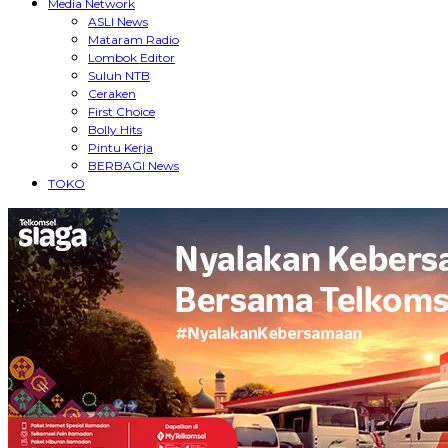
Media Network
ASLI News
Mataram Radio
Lombok Editor
Suluh NTB
Ceraken
First Choice
Bolly Hits
Pintu Kerja
BERBAGI News
TOKO