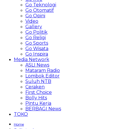
Go Teknologi
Go Otomatif
Go Opini
Video
Gallery
Go Politik
Go Religi
Go Sports
Go Wisata
Go Inspira
Media Network
ASLI News
Mataram Radio
Lombok Editor
Suluh NTB
Ceraken
First Choice
Bolly Hits
Pintu Kerja
BERBAGI News
TOKO
Home