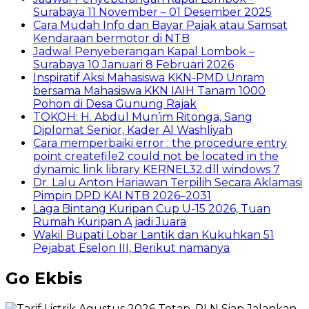
Surabaya 11 November – 01 Desember 2025
Cara Mudah Info dan Bayar Pajak atau Samsat
Kendaraan bermotor di NTB
Jadwal Penyeberangan Kapal Lombok –
Surabaya 10 Januari 8 Februari 2026
Inspiratif Aksi Mahasiswa KKN-PMD Unram
bersama Mahasiswa KKN IAIH Tanam 1000
Pohon di Desa Gunung Rajak
TOKOH: H. Abdul Mun’im Ritonga, Sang
Diplomat Senior, Kader Al Washliyah
Cara memperbaiki error : the procedure entry
point createfile2 could not be located in the
dynamic link library KERNEL32.dll windows 7
Dr. Lalu Anton Hariawan Terpilih Secara Aklamasi
Pimpin DPD KAI NTB 2026–2031
Laga Bintang Kuripan Cup U-15 2026, Tuan
Rumah Kuripan A jadi Juara
Wakil Bupati Lobar Lantik dan Kukuhkan 51
Pejabat Eselon III, Berikut namanya
Go Ekbis