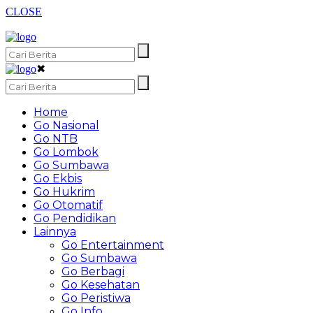
CLOSE
✖
Home
Go Nasional
Go NTB
Go Lombok
Go Sumbawa
Go Ekbis
Go Hukrim
Go Otomatif
Go Pendidikan
Lainnya
Go Entertainment
Go Sumbawa
Go Berbagi
Go Kesehatan
Go Peristiwa
Go Info