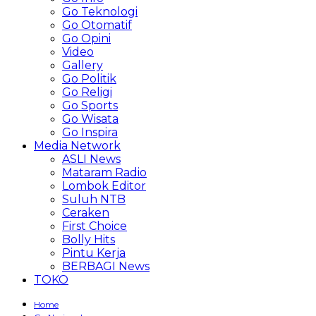
Go Teknologi
Go Otomatif
Go Opini
Video
Gallery
Go Politik
Go Religi
Go Sports
Go Wisata
Go Inspira
Media Network
ASLI News
Mataram Radio
Lombok Editor
Suluh NTB
Ceraken
First Choice
Bolly Hits
Pintu Kerja
BERBAGI News
TOKO
Home