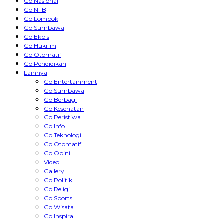
Go Nasional
Go NTB
Go Lombok
Go Sumbawa
Go Ekbis
Go Hukrim
Go Otomatif
Go Pendidikan
Lainnya
Go Entertainment
Go Sumbawa
Go Berbagi
Go Kesehatan
Go Peristiwa
Go Info
Go Teknologi
Go Otomatif
Go Opini
Video
Gallery
Go Politik
Go Religi
Go Sports
Go Wisata
Go Inspira