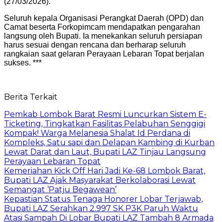
(27/03/2026).
Seluruh kepala Organisasi Perangkat Daerah (OPD) dan
Camat beserta Forkopimcam mendapatkan pengarahan
langsung oleh Bupati. Ia menekankan seluruh persiapan
harus sesuai dengan rencana dan berharap seluruh
rangkaian saat gelaran Perayaan Lebaran Topat berjalan
sukses. ***
Berita Terkait
Pemkab Lombok Barat Resmi Luncurkan Sistem E-
Ticketing, Tingkatkan Fasilitas Pelabuhan Senggigi
Kompak! Warga Melanesia Shalat Id Perdana di
Kompleks, Satu sapi dan Delapan Kambing di Kurban
Lewat Darat dan Laut, Bupati LAZ Tinjau Langsung
Perayaan Lebaran Topat
Kemeriahan Kick Off Hari Jadi Ke-68 Lombok Barat,
Bupati LAZ Ajak Masyarakat Berkolaborasi Lewat
Semangat ‘Patju Begawean’
Kepastian Status Tenaga Honorer Lobar Terjawab,
Bupati LAZ Serahkan 2.997 SK P3K Paruh Waktu
Atasi Sampah Di Lobar Bupati LAZ Tambah 8 Armada