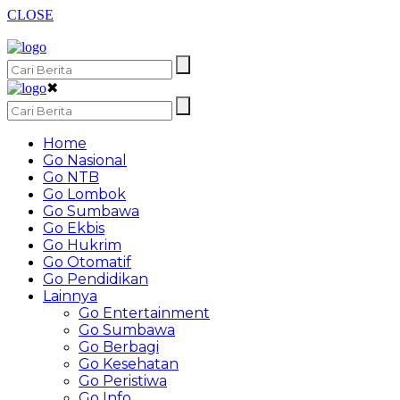
CLOSE
✖
Home
Go Nasional
Go NTB
Go Lombok
Go Sumbawa
Go Ekbis
Go Hukrim
Go Otomatif
Go Pendidikan
Lainnya
Go Entertainment
Go Sumbawa
Go Berbagi
Go Kesehatan
Go Peristiwa
Go Info