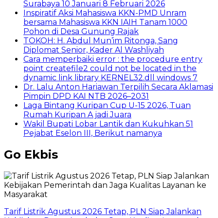
Surabaya 10 Januari 8 Februari 2026
Inspiratif Aksi Mahasiswa KKN-PMD Unram
bersama Mahasiswa KKN IAIH Tanam 1000
Pohon di Desa Gunung Rajak
TOKOH: H. Abdul Mun’im Ritonga, Sang
Diplomat Senior, Kader Al Washliyah
Cara memperbaiki error : the procedure entry
point createfile2 could not be located in the
dynamic link library KERNEL32.dll windows 7
Dr. Lalu Anton Hariawan Terpilih Secara Aklamasi
Pimpin DPD KAI NTB 2026–2031
Laga Bintang Kuripan Cup U-15 2026, Tuan
Rumah Kuripan A jadi Juara
Wakil Bupati Lobar Lantik dan Kukuhkan 51
Pejabat Eselon III, Berikut namanya
Go Ekbis
Tarif Listrik Agustus 2026 Tetap, PLN Siap Jalankan