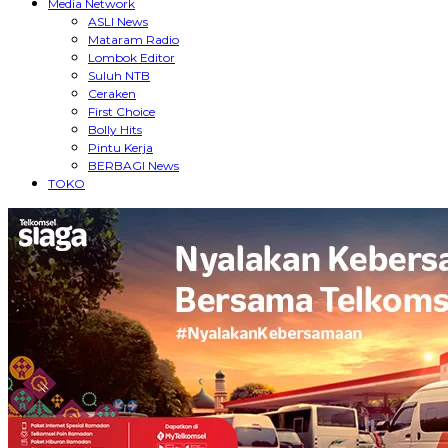
Media Network
ASLI News
Mataram Radio
Lombok Editor
Suluh NTB
Ceraken
First Choice
Bolly Hits
Pintu Kerja
BERBAGI News
TOKO