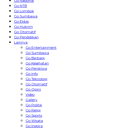
Go Nasional
Go NTB
Go Lombok
Go Sumbawa
Go Ekbis
Go Hukrim
Go Otomatif
Go Pendidikan
Lainnya
Go Entertainment
Go Sumbawa
Go Berbagi
Go Kesehatan
Go Peristiwa
Go Info
Go Teknologi
Go Otomatif
Go Opini
Video
Gallery
Go Politik
Go Religi
Go Sports
Go Wisata
Go Inspira