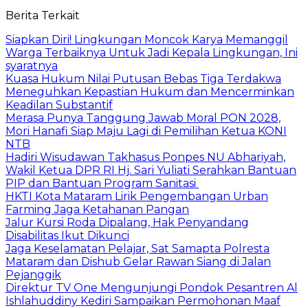
Berita Terkait
Siapkan Diri! Lingkungan Moncok Karya Memanggil
Warga Terbaiknya Untuk Jadi Kepala Lingkungan, Ini
syaratnya
Kuasa Hukum Nilai Putusan Bebas Tiga Terdakwa
Meneguhkan Kepastian Hukum dan Mencerminkan
Keadilan Substantif
Merasa Punya Tanggung Jawab Moral PON 2028,
Mori Hanafi Siap Maju Lagi di Pemilihan Ketua KONI
NTB
Hadiri Wisudawan Takhasus Ponpes NU Abhariyah,
Wakil Ketua DPR RI Hj. Sari Yuliati Serahkan Bantuan
PIP dan Bantuan Program Sanitasi
HKTI Kota Mataram Lirik Pengembangan Urban
Farming Jaga Ketahanan Pangan
Jalur Kursi Roda Dipalang, Hak Penyandang
Disabilitas Ikut Dikunci
Jaga Keselamatan Pelajar, Sat Samapta Polresta
Mataram dan Dishub Gelar Rawan Siang di Jalan
Pejanggik
Direktur TV One Mengunjungi Pondok Pesantren Al
Ishlahuddiny Kediri Sampaikan Permohonan Maaf