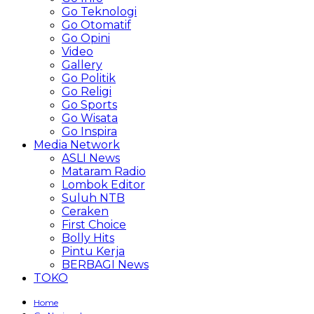
Go Teknologi
Go Otomatif
Go Opini
Video
Gallery
Go Politik
Go Religi
Go Sports
Go Wisata
Go Inspira
Media Network
ASLI News
Mataram Radio
Lombok Editor
Suluh NTB
Ceraken
First Choice
Bolly Hits
Pintu Kerja
BERBAGI News
TOKO
Home