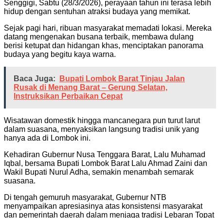
Senggigi, Sabtu (28/3/2026), perayaan tahun ini terasa lebih
hidup dengan sentuhan atraksi budaya yang memikat.
Sejak pagi hari, ribuan masyarakat memadati lokasi. Mereka
datang mengenakan busana terbaik, membawa dulang
berisi ketupat dan hidangan khas, menciptakan panorama
budaya yang begitu kaya warna.
Baca Juga:
Bupati Lombok Barat Tinjau Jalan
Rusak di Menang Barat – Gerung Selatan,
Instruksikan Perbaikan Cepat
Wisatawan domestik hingga mancanegara pun turut larut
dalam suasana, menyaksikan langsung tradisi unik yang
hanya ada di Lombok ini.
Kehadiran Gubernur Nusa Tenggara Barat, Lalu Muhamad
Iqbal, bersama Bupati Lombok Barat Lalu Ahmad Zaini dan
Wakil Bupati Nurul Adha, semakin menambah semarak
suasana.
Di tengah gemuruh masyarakat, Gubernur NTB
menyampaikan apresiasinya atas konsistensi masyarakat
dan pemerintah daerah dalam menjaga tradisi Lebaran Topat