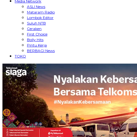
Media Network
ASLI News
Mataram Radio
Lombok Editor
Suluh NTB
Ceraken
First Choice
Bolly Hits
Pintu Kerja
BERBAGI News
TOKO