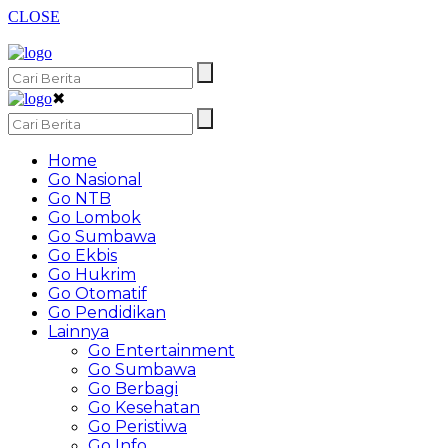
CLOSE
✖
Home
Go Nasional
Go NTB
Go Lombok
Go Sumbawa
Go Ekbis
Go Hukrim
Go Otomatif
Go Pendidikan
Lainnya
Go Entertainment
Go Sumbawa
Go Berbagi
Go Kesehatan
Go Peristiwa
Go Info