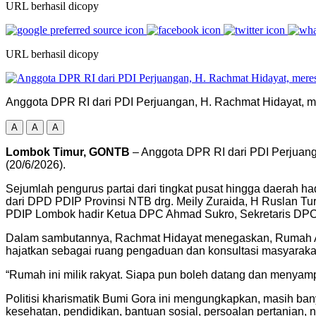
URL berhasil dicopy
URL berhasil dicopy
Anggota DPR RI dari PDI Perjuangan, H. Rachmat Hidayat, 
A
A
A
Lombok Timur, GONTB
– Anggota DPR RI dari PDI Perjuan
(20/6/2026).
Sejumlah pengurus partai dari tingkat pusat hingga daerah ha
dari DPD PDIP Provinsi NTB drg. Meily Zuraida, H Ruslan Tu
PDIP Lombok hadir Ketua DPC Ahmad Sukro, Sekretaris DPC
Dalam sambutannya, Rachmat Hidayat menegaskan, Rumah Aspiras
hajatkan sebagai ruang pengaduan dan konsultasi masyarakat y
“Rumah ini milik rakyat. Siapa pun boleh datang dan menyam
Politisi kharismatik Bumi Gora ini mengungkapkan, masih ban
kesehatan, pendidikan, bantuan sosial, persoalan pertanian