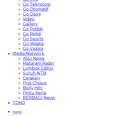
Go Teknologi
Go Otomatif
Go Opini
Video
Gallery
Go Politik
Go Religi
Go Sports
Go Wisata
Go Inspira
Media Network
ASLI News
Mataram Radio
Lombok Editor
Suluh NTB
Ceraken
First Choice
Bolly Hits
Pintu Kerja
BERBAGI News
TOKO
Home