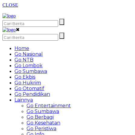
CLOSE
✖
Home
Go Nasional
Go NTB
Go Lombok
Go Sumbawa
Go Ekbis
Go Hukrim
Go Otomatif
Go Pendidikan
Lainnya
Go Entertainment
Go Sumbawa
Go Berbagi
Go Kesehatan
Go Peristiwa
Go Info