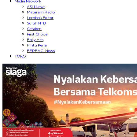
Media Network
ASLI News
Mataram Radio
Lombok Editor
Suluh NTB
Ceraken
First Choice
Bolly Hits
Pintu Kerja
BERBAGI News
TOKO