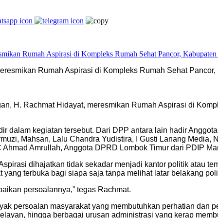
meresmikan Rumah Aspirasi di Kompleks Rumah Sehat Pancor, 
gan, H. Rachmat Hidayat, meresmikan Rumah Aspirasi di Kom
dir dalam kegiatan tersebut. Dari DPP antara lain hadir Anggot
rmuzi, Mahsan, Lalu Chandra Yudistira, I Gusti Lanang Media,
 Ahmad Amrullah, Anggota DPRD Lombok Timur dari PDIP Mari
i dihajatkan tidak sekadar menjadi kantor politik atau tempat 
ang terbuka bagi siapa saja tanpa melihat latar belakang poli
paikan persoalannya,” tegas Rachmat.
yak persoalan masyarakat yang membutuhkan perhatian dan pend
, nelayan, hingga berbagai urusan administrasi yang kerap mem