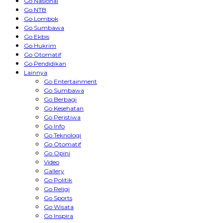
Go Nasional
Go NTB
Go Lombok
Go Sumbawa
Go Ekbis
Go Hukrim
Go Otomatif
Go Pendidikan
Lainnya
Go Entertainment
Go Sumbawa
Go Berbagi
Go Kesehatan
Go Peristiwa
Go Info
Go Teknologi
Go Otomatif
Go Opini
Video
Gallery
Go Politik
Go Religi
Go Sports
Go Wisata
Go Inspira