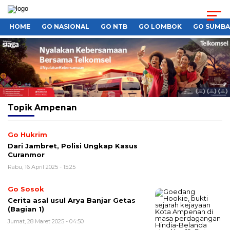
HOME
GO NASIONAL
GO NTB
GO LOMBOK
GO SUMB
Topik
Ampenan
Go Hukrim
Dari Jambret, Polisi Ungkap Kasus
Curanmor
Rabu, 16 April 2025 - 15:25
Go Sosok
Cerita asal usul Arya Banjar Getas
(Bagian 1)
Jumat, 28 Maret 2025 - 04:50