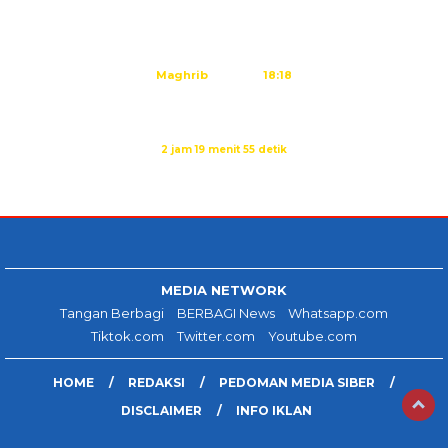
Dzuhur
12:25
Ashar
15:45
Maghrib
18:18
Isya
19:29
Sholat Dzuhur dalam:
2 jam 19 menit 54 detik
Sumber: Kemenag
MEDIA NETWORK
Tangan Berbagi
BERBAGI News
Whatsapp.com
Tiktok.com
Twitter.com
Youtube.com
HOME
REDAKSI
PEDOMAN MEDIA SIBER
DISCLAIMER
INFO IKLAN