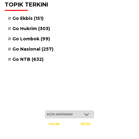
TOPIK TERKINI
Go Ekbis
(151)
Go Hukrim
(303)
Go Lombok
(99)
Go Nasional
(257)
Go NTB
(632)
Kamis, 21 Safar 1448 H / 06 Agustus 2026
Imsak
05:00
Subuh
05:10