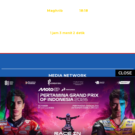
Ashar
15:45
Maghrib
18:18
Isya
19:29
Sholat Isya dalam:
1 jam 3 menit 1 detik
Sumber: Kemenag
CLOSE
MEDIA NETWORK
Tangan Berbagi
BERBAGI News
Whatsapp.com
Tiktok.com
Twitter.com
Youtube.com
HOME
REDAKSI
PEDOMAN MEDIA SIBER
DISCLAIMER
INFO IKLAN
COPYRIGHT © 2026 GONTB - ALL RIGHTS RESERVED