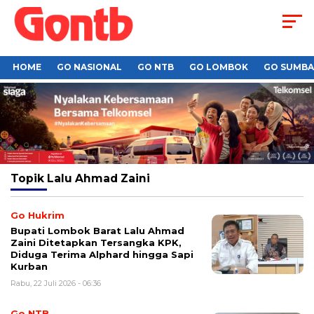
HOME
GO NASIONAL
GO NTB
GO LOMBOK
GO SUMB
Topik
Lalu Ahmad Zaini
Go Hukrim
Bupati Lombok Barat Lalu Ahmad
Zaini Ditetapkan Tersangka KPK,
Diduga Terima Alphard hingga Sapi
Kurban
Rabu, 22 Juli 2026 - 06:36
Go NTB