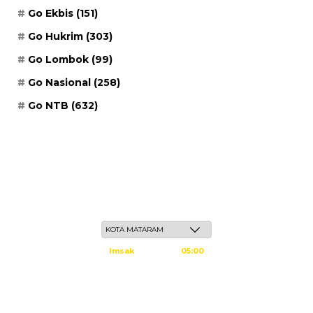
Go Ekbis
(151)
Go Hukrim
(303)
Go Lombok
(99)
Go Nasional
(258)
Go NTB
(632)
Ahad, 24 Safar 1448 H / 09 Agustus 2026
Imsak
05:00
Subuh
05:10
Dzuhur
12:25