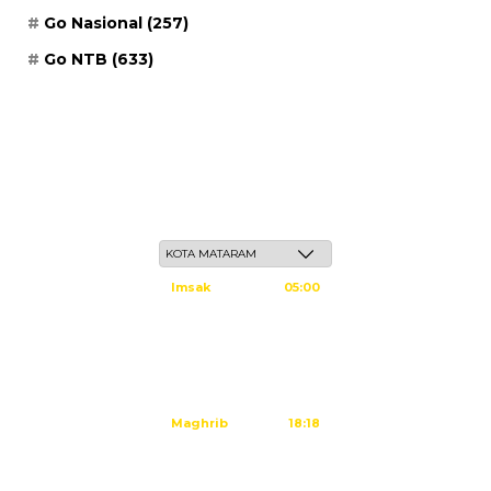
Go Nasional
(257)
Go NTB
(633)
Kamis, 21 Safar 1448 H / 06 Agustus 2026
Imsak
05:00
Subuh
05:10
Dzuhur
12:25
Ashar
15:45
Maghrib
18:18
Isya
19:29
Sholat Maghrib dalam: