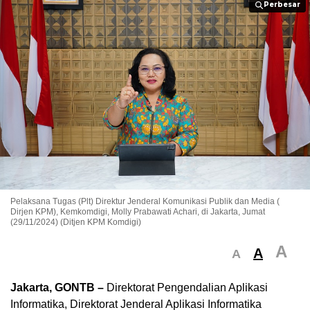
Perbesar
Perbesar
Pelaksana Tugas (Plt) Direktur Jenderal Komunikasi Publik dan Media (
Dirjen KPM), Kemkomdigi, Molly Prabawati Achari, di Jakarta, Jumat
(29/11/2024) (Ditjen KPM Komdigi)
A
A
A
Jakarta, GONTB –
Direktorat Pengendalian Aplikasi
Informatika, Direktorat Jenderal Aplikasi Informatika