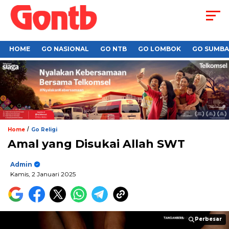
HOME
GO NASIONAL
GO NTB
GO LOMBOK
GO SUMB
/
Home
Go Religi
Amal yang Disukai Allah SWT
Admin
Kamis, 2 Januari 2025
Perbesar
Perbesar