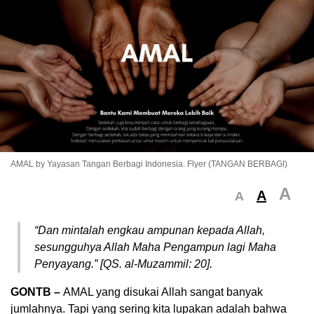
AMAL by Yayasan Tangan Berbagi Indonesia. Flyer (TANGAN BERBAGI)
A
A
A
“Dan mintalah engkau ampunan kepada Allah,
sesungguhya Allah Maha Pengampun lagi Maha
Penyayang.” [QS. al-Muzammil: 20].
GONTB –
AMAL yang disukai Allah sangat banyak
jumlahnya. Tapi yang sering kita lupakan adalah bahwa