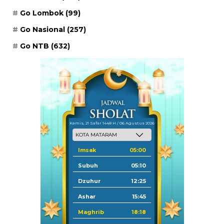
Go Lombok
(99)
Go Nasional
(257)
Go NTB
(632)
Kamis, 21 Safar 1448 H / 06 Agustus 2026
Imsak
05:00
Subuh
05:10
Dzuhur
12:25
Ashar
15:45
Maghrib
18:18