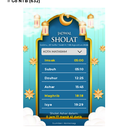
Go NTB
(632)
Sabtu, 23 Safar 1448 H / 08 Agustus 2026
Imsak
05:00
Subuh
05:10
Dzuhur
12:25
Ashar
15:45
Maghrib
18:18
Isya
19:29
Sholat Ashar dalam:
0 jam 17 menit 40 detik
Sumber: Kemenag