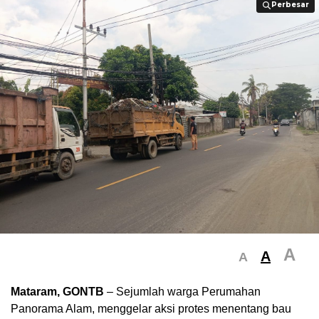
Perbesar
Perbesar
A
A
A
Mataram, GONTB
– Sejumlah warga Perumahan
Panorama Alam, menggelar aksi protes menentang bau