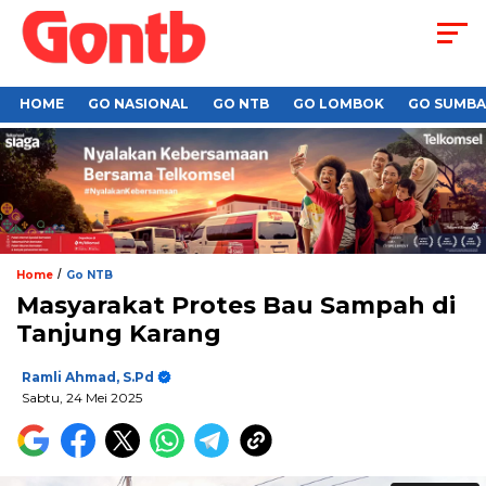
HOME
GO NASIONAL
GO NTB
GO LOMBOK
GO SUMB
/
Home
Go NTB
Masyarakat Protes Bau Sampah di
Tanjung Karang
Ramli Ahmad, S.Pd
Sabtu, 24 Mei 2025