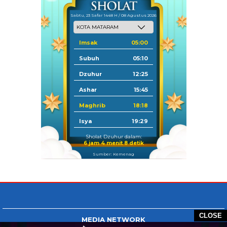
Sabtu, 23 Safar 1448 H / 08 Agustus 2026
Imsak
05:00
Subuh
05:10
Dzuhur
12:25
Ashar
15:45
Maghrib
18:18
Isya
19:29
Sholat Dzuhur dalam:
6 jam 4 menit 8 detik
Sumber: Kemenag
CLOSE
MEDIA NETWORK