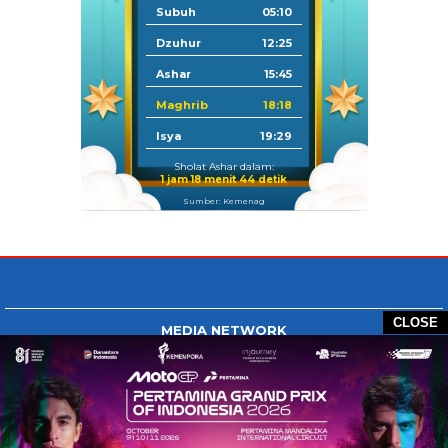
Subuh
05:10
Dzuhur
12:25
Ashar
15:45
Maghrib
18:18
Isya
19:29
Sholat Ashar dalam:
1 jam 18 menit 44 detik
Sumber: Kemenag
CLOSE
MEDIA NETWORK
Tangan Berbagi
BERBAGI News
Whatsapp.com
Tiktok.com
Twitter.com
Youtube.com
HOME
REDAKSI
PEDOMAN MEDIA SIBER