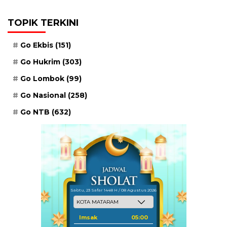
TOPIK TERKINI
Go Ekbis
(151)
Go Hukrim
(303)
Go Lombok
(99)
Go Nasional
(258)
Go NTB
(632)
Sabtu, 23 Safar 1448 H / 08 Agustus 2026
Imsak
05:00