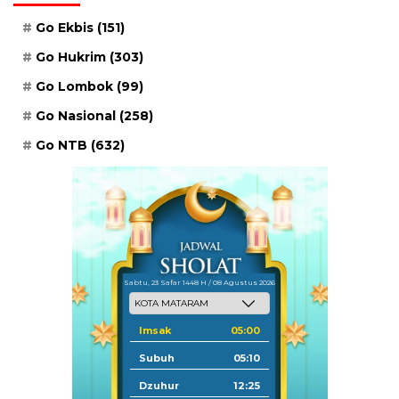
Go Ekbis
(151)
Go Hukrim
(303)
Go Lombok
(99)
Go Nasional
(258)
Go NTB
(632)
Sabtu, 23 Safar 1448 H / 08 Agustus 2026
Imsak
05:00
Subuh
05:10
Dzuhur
12:25