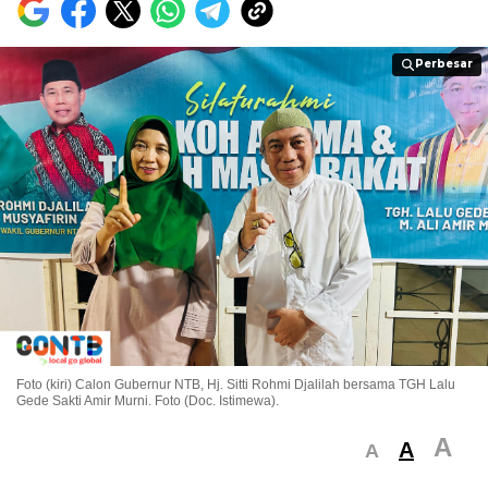
Perbesar
Perbesar
Foto (kiri) Calon Gubernur NTB, Hj. Sitti Rohmi Djalilah bersama TGH Lalu
Gede Sakti Amir Murni. Foto (Doc. Istimewa).
A
A
A