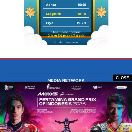
Ashar
15:45
Maghrib
18:18
Isya
19:29
Sholat Ashar dalam:
2 jam 34 menit 10 detik
Sumber: Kemenag
CLOSE
MEDIA NETWORK
Tangan Berbagi
BERBAGI News
Whatsapp.com
Tiktok.com
Twitter.com
Youtube.com
HOME
REDAKSI
PEDOMAN MEDIA SIBER
DISCLAIMER
INFO IKLAN
COPYRIGHT © 2026 GONTB - ALL RIGHTS RESERVED