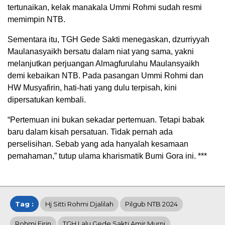
tertunaikan, kelak manakala Ummi Rohmi sudah resmi
memimpin NTB.
Sementara itu, TGH Gede Sakti menegaskan, dzurriyyah
Maulanasyaikh bersatu dalam niat yang sama, yakni
melanjutkan perjuangan Almagfurulahu Maulansyaikh
demi kebaikan NTB. Pada pasangan Ummi Rohmi dan
HW Musyafirin, hati-hati yang dulu terpisah, kini
dipersatukan kembali.
“Pertemuan ini bukan sekadar pertemuan. Tetapi babak
baru dalam kisah persatuan. Tidak pernah ada
perselisihan. Sebab yang ada hanyalah kesamaan
pemahaman,” tutup ulama kharismatik Bumi Gora ini. ***
Tag :
Hj Sitti Rohmi Djalilah
Pilgub NTB 2024
Rohmi Firin
TGH Lalu Gede Sakti Amir Murni