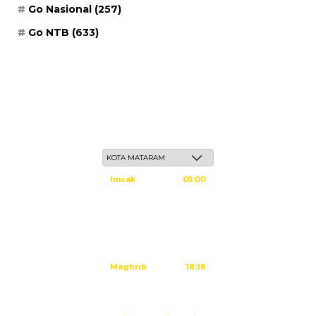
Go Nasional
(257)
Go NTB
(633)
Jum'at, 22 Safar 1448 H / 07 Agustus 2026
Imsak
05:00
Subuh
05:10
Dzuhur
12:25
Ashar
15:45
Maghrib
18:18
Isya
19:29
Sholat Dzuhur dalam: