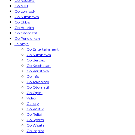
Go Nasional
Go NTB
Go Lombok
Go Sumbawa
Go Ekbis
Go Hukrim
Go Otomatif
Go Pendidikan
Lainnya
Go Entertainment
Go Sumbawa
Go Berbagi
Go Kesehatan
Go Peristiwa
Go Info
Go Teknologi
Go Otomatif
Go Opini
Video
Gallery
Go Politik
Go Religi
Go Sports
Go Wisata
Go Inspira