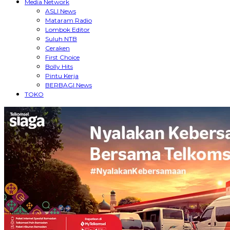
Media Network
ASLI News
Mataram Radio
Lombok Editor
Suluh NTB
Ceraken
First Choice
Bolly Hits
Pintu Kerja
BERBAGI News
TOKO