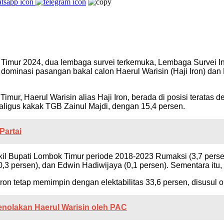
 Timur 2024, dua lembaga survei terkemuka, Lembaga Survei In
ominasi pasangan bakal calon Haerul Warisin (Haji Iron) dan E
mur, Haerul Warisin alias Haji Iron, berada di posisi teratas d
aligus kakak TGB Zainul Majdi, dengan 15,4 persen.
Partai
kil Bupati Lombok Timur periode 2018-2023 Rumaksi (3,7 pers
(0,3 persen), dan Edwin Hadiwijaya (0,1 persen). Sementara it
on tetap memimpin dengan elektabilitas 33,6 persen, disusul o
nolakan Haerul Warisin oleh PAC