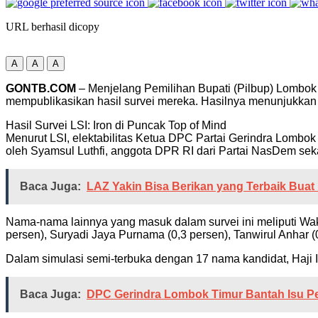
URL berhasil dicopy
A
A
A
GONTB.COM
– Menjelang Pemilihan Bupati (Pilbup) Lombok
mempublikasikan hasil survei mereka. Hasilnya menunjukkan d
Hasil Survei LSI: Iron di Puncak Top of Mind
Menurut LSI, elektabilitas Ketua DPC Partai Gerindra Lombok Ti
oleh Syamsul Luthfi, anggota DPR RI dari Partai NasDem sek
Baca Juga:
LAZ Yakin Bisa Berikan yang Terbaik Buat 
Nama-nama lainnya yang masuk dalam survei ini meliputi Wa
persen), Suryadi Jaya Purnama (0,3 persen), Tanwirul Anhar 
Dalam simulasi semi-terbuka dengan 17 nama kandidat, Haji Ir
Baca Juga:
DPC Gerindra Lombok Timur Bantah Isu Pe