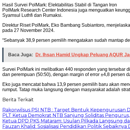
Hasil Survei PolMark: Elektabilitas Stabil di Tangan Iron
PolMark Research Center Indonesia juga menguatkan keunggulan 
Syamsul Luthfi dan Rumaksi.
Direktur Riset PolMark, Eko Bambang Subiantoro, menjelaska
pada 27 November 2024.
“Sebanyak 38,9 persen pemilih mengatakan sudah mantap den
Baca Juga:
Dr. Ihsan Hamid Ungkap Peluang AQUR Ja
Survei PolMark ini melibatkan 440 responden yang tersebar d
dan perempuan (50:50), dengan margin of error ±4,8 persen d
Eko juga mencatat bahwa 13,9 persen pemilih baru akan menen
rumput. Tatap muka langsung dengan masyarakat adalah strateg
Berita Terkait
Rakorwilsus PSI NTB : Target Bentuk Kepengurusan 
PLT Ketua Demokrat NTB Sanjung Soliditas Pengurus
Ketua DPD PKS Mataram: Usulan Pilkada Langsung da
Fauzan Khalid: Sosialisasi Pendidikan Politik Sebaiknya 