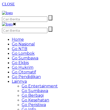
CLOSE
✖
Home
Go Nasional
Go NTB
Go Lombok
Go Sumbawa
Go Ekbis
Go Hukrim
Go Otomatif
Go Pendidikan
Lainnya
Go Entertainment
Go Sumbawa
Go Berbagi
Go Kesehatan
Go Peristiwa
Go Info