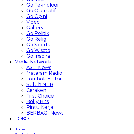
Go Teknologi
Go Otomatif
Go Opini
Video
Gallery
Go Politik
Go Religi
Go Sports
Go Wisata
Go Inspira
Media Network
ASLI News
Mataram Radio
Lombok Editor
Suluh NTB
Ceraken
First Choice
Bolly Hits
Pintu Kerja
BERBAGI News
TOKO
Home