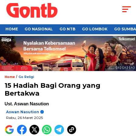
HOME
GO NASIONAL
GO NTB
GO LOMBOK
GO SUMB
/
Home
Go Religi
15 Hadiah Bagi Orang yang
Bertakwa
Ust. Aswan Nasution
Aswan Nasution
Rabu, 26 Maret 2025