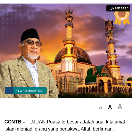
Perbesar
Perbesar
A
A
A
GONTB –
TUJUAN Puasa terbesar adalah agar kita umat
Islam menjadi orang yang bertakwa. Allah berfirman,