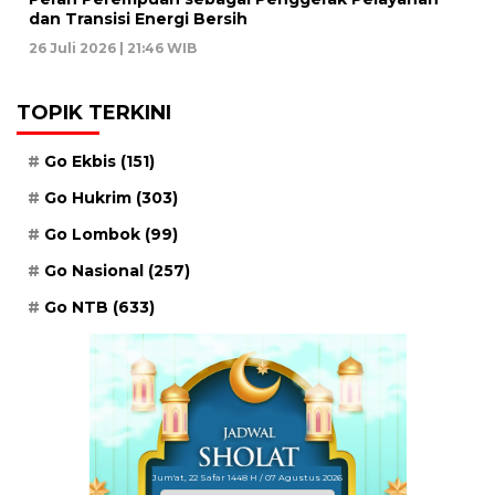
dan Transisi Energi Bersih
26 Juli 2026 | 21:46 WIB
TOPIK TERKINI
Go Ekbis
(151)
Go Hukrim
(303)
Go Lombok
(99)
Go Nasional
(257)
Go NTB
(633)
Jum'at, 22 Safar 1448 H / 07 Agustus 2026