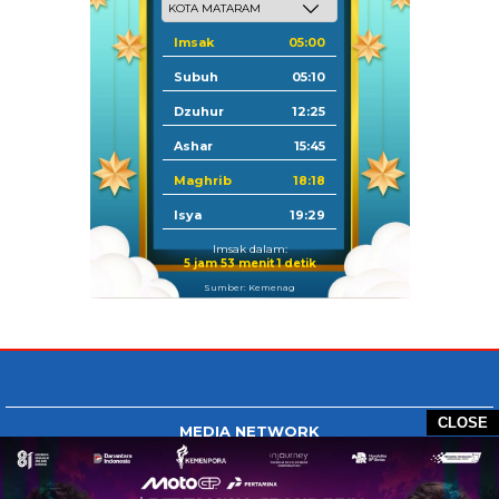
Imsak
05:00
Subuh
05:10
Dzuhur
12:25
Ashar
15:45
Maghrib
18:18
Isya
19:29
Imsak dalam:
5 jam 53 menit 0 detik
Sumber: Kemenag
CLOSE
MEDIA NETWORK
Tangan Berbagi
BERBAGI News
Whatsapp.com
Tiktok.com
Twitter.com
Youtube.com