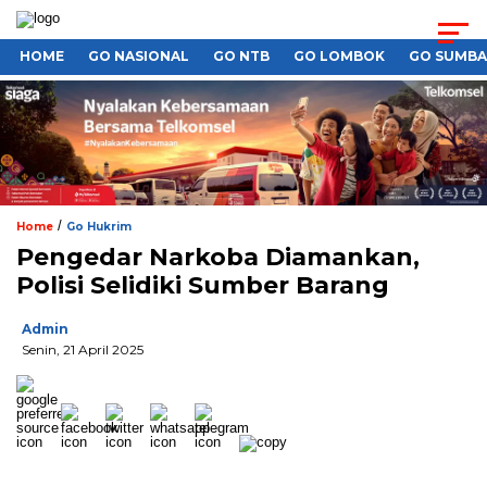
HOME
GO NASIONAL
GO NTB
GO LOMBOK
GO SUMB
/
Home
Go Hukrim
Pengedar Narkoba Diamankan,
Polisi Selidiki Sumber Barang
Admin
Senin, 21 April 2025