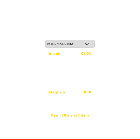
Kamis, 21 Safar 1448 H / 06 Agustus 2026
Imsak
05:00
Subuh
05:10
Dzuhur
12:25
Ashar
15:45
Maghrib
18:18
Isya
19:29
Sholat Ashar dalam:
0 jam 38 menit 5 detik
Sumber: Kemenag