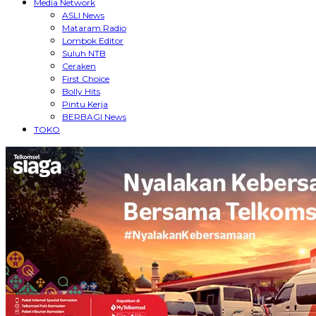
Media Network
ASLI News
Mataram Radio
Lombok Editor
Suluh NTB
Ceraken
First Choice
Bolly Hits
Pintu Kerja
BERBAGI News
TOKO