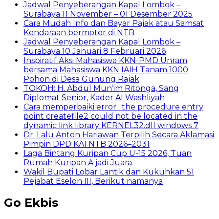
Jadwal Penyeberangan Kapal Lombok –
Surabaya 11 November – 01 Desember 2025
Cara Mudah Info dan Bayar Pajak atau Samsat
Kendaraan bermotor di NTB
Jadwal Penyeberangan Kapal Lombok –
Surabaya 10 Januari 8 Februari 2026
Inspiratif Aksi Mahasiswa KKN-PMD Unram
bersama Mahasiswa KKN IAIH Tanam 1000
Pohon di Desa Gunung Rajak
TOKOH: H. Abdul Mun’im Ritonga, Sang
Diplomat Senior, Kader Al Washliyah
Cara memperbaiki error : the procedure entry
point createfile2 could not be located in the
dynamic link library KERNEL32.dll windows 7
Dr. Lalu Anton Hariawan Terpilih Secara Aklamasi
Pimpin DPD KAI NTB 2026–2031
Laga Bintang Kuripan Cup U-15 2026, Tuan
Rumah Kuripan A jadi Juara
Wakil Bupati Lobar Lantik dan Kukuhkan 51
Pejabat Eselon III, Berikut namanya
Go Ekbis