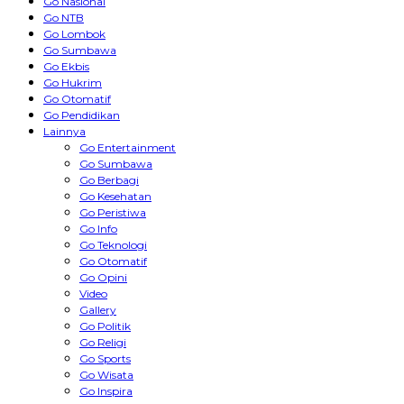
Go Nasional
Go NTB
Go Lombok
Go Sumbawa
Go Ekbis
Go Hukrim
Go Otomatif
Go Pendidikan
Lainnya
Go Entertainment
Go Sumbawa
Go Berbagi
Go Kesehatan
Go Peristiwa
Go Info
Go Teknologi
Go Otomatif
Go Opini
Video
Gallery
Go Politik
Go Religi
Go Sports
Go Wisata
Go Inspira