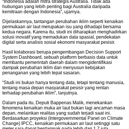
“Indonesia adalah mitra strategis Australia. Tidak ada
hubungan yang lebih penting bagi Australia daripada
kemitraan dengan Indonesia”, ujarnya.
Dijelaskannya, tantangan perubahan iklim seperti kenaikan
permukaan air laut merupakan isu yang dihadapi bersama
kedua negara. Karena itu, studi ini diharapkan menghadirkan
solusi inovatif yang memadukan data spasial, pendekatan
digital serta analisis sosial ekonomi masyarakat pesisir.
Hasil kolaborasi berupa pengembangan Decision Support
System Dashboard, sebuah platform berbasis data untuk
membantu pemerintah daerah dalam mengidentifikasi
dampak perubahan iklim dan menyusun kebijakan
penanganan yang lebih tepat sasaran.
“Studi ini bukan hanya tentang data, tetapi tentang manusia,
tentang masa depan masyarakat pesisir yang rentan
terhadap perubahan iklim”, lanjutnya.
Dalam pada itu, Deputi Bappenas Malik, menekankan
fenomena kenaikan muka air laut bukan lagi ancaman masa
depan, melainkan realitas yang sudah terjadi saat ini.
Berdasarkan proyeksi (Intergovernmental Panel on Climate
Change) IPCC, kenaikan permukaan air laut setinggi satu
meter saja dapat berdampak pada lebih dari 1,7 juta