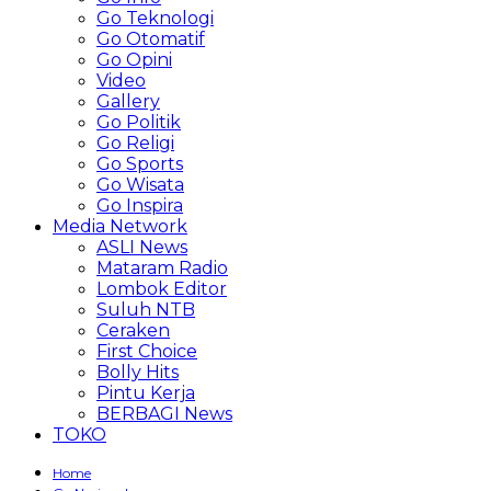
Go Teknologi
Go Otomatif
Go Opini
Video
Gallery
Go Politik
Go Religi
Go Sports
Go Wisata
Go Inspira
Media Network
ASLI News
Mataram Radio
Lombok Editor
Suluh NTB
Ceraken
First Choice
Bolly Hits
Pintu Kerja
BERBAGI News
TOKO
Home