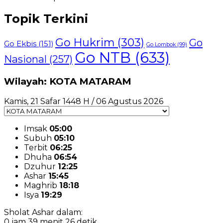
Topik Terkini
Go Hukrim
(303)
Go
Go Ekbis
(151)
Go Lombok
(99)
Go NTB
(633)
Nasional
(257)
Wilayah: KOTA MATARAM
Kamis, 21 Safar 1448 H / 06 Agustus 2026
Imsak
05:00
Subuh
05:10
Terbit
06:25
Dhuha
06:54
Dzuhur
12:25
Ashar
15:45
Maghrib
18:18
Isya
19:29
Sholat Ashar dalam:
0 jam 39 menit 24 detik