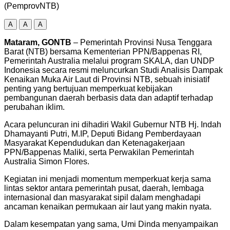
(PemprovNTB)
A
A
A
Mataram, GONTB
– Pemerintah Provinsi Nusa Tenggara
Barat (NTB) bersama Kementerian PPN/Bappenas RI,
Pemerintah Australia melalui program SKALA, dan UNDP
Indonesia secara resmi meluncurkan Studi Analisis Dampak
Kenaikan Muka Air Laut di Provinsi NTB, sebuah inisiatif
penting yang bertujuan memperkuat kebijakan
pembangunan daerah berbasis data dan adaptif terhadap
perubahan iklim.
Acara peluncuran ini dihadiri Wakil Gubernur NTB Hj. Indah
Dhamayanti Putri, M.IP, Deputi Bidang Pemberdayaan
Masyarakat Kependudukan dan Ketenagakerjaan
PPN/Bappenas Maliki, serta Perwakilan Pemerintah
Australia Simon Flores.
Kegiatan ini menjadi momentum memperkuat kerja sama
lintas sektor antara pemerintah pusat, daerah, lembaga
internasional dan masyarakat sipil dalam menghadapi
ancaman kenaikan permukaan air laut yang makin nyata.
Dalam kesempatan yang sama, Umi Dinda menyampaikan