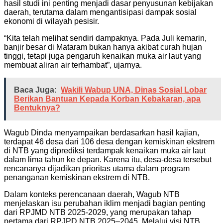
hasil studi ini penting menjadi dasar penyusunan kebijakan
daerah, terutama dalam mengantisipasi dampak sosial
ekonomi di wilayah pesisir.
“Kita telah melihat sendiri dampaknya. Pada Juli kemarin,
banjir besar di Mataram bukan hanya akibat curah hujan
tinggi, tetapi juga pengaruh kenaikan muka air laut yang
membuat aliran air terhambat”, ujarnya.
Baca Juga:
Wakili Wabup UNA, Dinas Sosial Lobar
Berikan Bantuan Kepada Korban Kebakaran, apa
Bentuknya?
Wagub Dinda menyampaikan berdasarkan hasil kajian,
terdapat 46 desa dari 106 desa dengan kemiskinan ekstrem
di NTB yang diprediksi terdampak kenaikan muka air laut
dalam lima tahun ke depan. Karena itu, desa-desa tersebut
rencananya dijadikan prioritas utama dalam program
penanganan kemiskinan ekstrem di NTB.
Dalam konteks perencanaan daerah, Wagub NTB
menjelaskan isu perubahan iklim menjadi bagian penting
dari RPJMD NTB 2025-2029, yang merupakan tahap
pertama dari RPJPD NTB 2025–2045. Melalui visi NTB