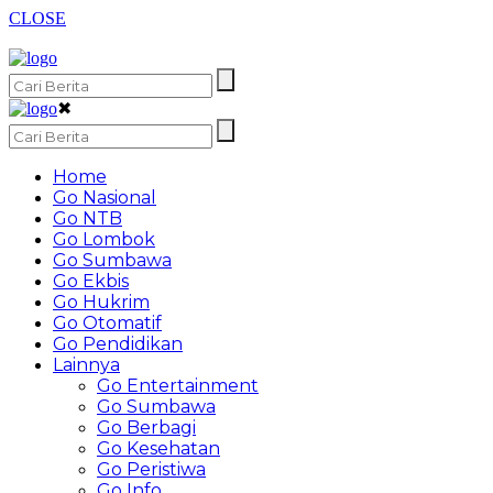
CLOSE
✖
Home
Go Nasional
Go NTB
Go Lombok
Go Sumbawa
Go Ekbis
Go Hukrim
Go Otomatif
Go Pendidikan
Lainnya
Go Entertainment
Go Sumbawa
Go Berbagi
Go Kesehatan
Go Peristiwa
Go Info