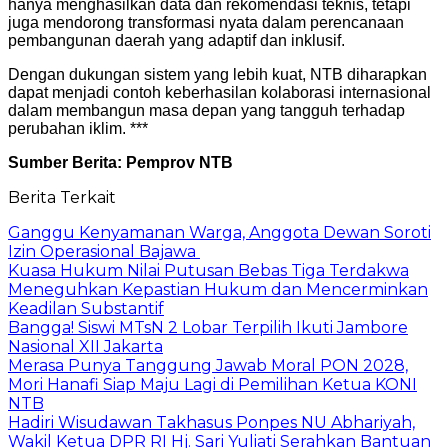
hanya menghasilkan data dan rekomendasi teknis, tetapi
juga mendorong transformasi nyata dalam perencanaan
pembangunan daerah yang adaptif dan inklusif.
Dengan dukungan sistem yang lebih kuat, NTB diharapkan
dapat menjadi contoh keberhasilan kolaborasi internasional
dalam membangun masa depan yang tangguh terhadap
perubahan iklim. ***
Sumber Berita: Pemprov NTB
Berita Terkait
Ganggu Kenyamanan Warga, Anggota Dewan Soroti
Izin Operasional Bajawa
Kuasa Hukum Nilai Putusan Bebas Tiga Terdakwa
Meneguhkan Kepastian Hukum dan Mencerminkan
Keadilan Substantif
Bangga! Siswi MTsN 2 Lobar Terpilih Ikuti Jambore
Nasional XII Jakarta
Merasa Punya Tanggung Jawab Moral PON 2028,
Mori Hanafi Siap Maju Lagi di Pemilihan Ketua KONI
NTB
Hadiri Wisudawan Takhasus Ponpes NU Abhariyah,
Wakil Ketua DPR RI Hj. Sari Yuliati Serahkan Bantuan