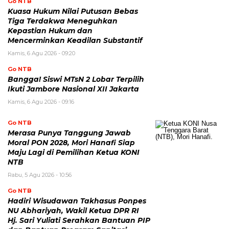
Go NTB
Kuasa Hukum Nilai Putusan Bebas
Tiga Terdakwa Meneguhkan
Kepastian Hukum dan
Mencerminkan Keadilan Substantif
Kamis, 6 Agu 2026 - 09:20
Go NTB
Bangga! Siswi MTsN 2 Lobar Terpilih
Ikuti Jambore Nasional XII Jakarta
Kamis, 6 Agu 2026 - 09:16
Go NTB
Merasa Punya Tanggung Jawab
Moral PON 2028, Mori Hanafi Siap
Maju Lagi di Pemilihan Ketua KONI
NTB
Rabu, 5 Agu 2026 - 10:56
Go NTB
Hadiri Wisudawan Takhasus Ponpes
NU Abhariyah, Wakil Ketua DPR RI
Hj. Sari Yuliati Serahkan Bantuan PIP