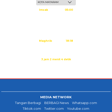
Imsak
05:00
Subuh
05:10
Dzuhur
12:25
Ashar
15:45
Maghrib
18:18
Isya
19:29
Imsak dalam:
3 jam 2 menit 3 detik
Sumber: Kemenag
MEDIA NETWORK
Tangan Berbagi
BERBAGI News
Whatsapp.com
Tiktok.com
Twitter.com
Youtube.com