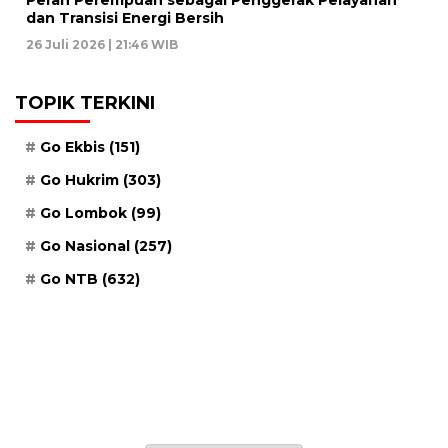
Peran Perempuan sebagai Penggerak Pelayanan
dan Transisi Energi Bersih
26 Juli 2026 | 21:46 WIB
TOPIK TERKINI
Go Ekbis
(151)
Go Hukrim
(303)
Go Lombok
(99)
Go Nasional
(257)
Go NTB
(632)
Kamis, 21 Safar 1448 H / 06 Agustus 2026