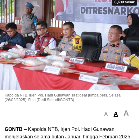
Perbesar
Perbesar
Kapolda NTB, Irjen Pol. Hadi Gunawan saat gear jumpa pers. Selasa
(26/02/2025). Foto (Dedi Suhadi/GONTB).
A
A
A
GONTB
– Kapolda NTB, Irjen Pol. Hadi Gunawan
menjelaskan selama bulan Januari hingga Februari 2025,