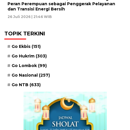
Peran Perempuan sebagai Penggerak Pelayanan
dan Transisi Energi Bersih
26 Juli 2026 | 21:46 WIB
TOPIK TERKINI
Go Ekbis
(151)
Go Hukrim
(303)
Go Lombok
(99)
Go Nasional
(257)
Go NTB
(633)
Jum'at, 22 Safar 1448 H / 07 Agustus 2026