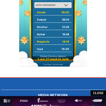
Imsak
05:00
Subuh
05:10
Dzuhur
12:25
Ashar
15:45
Maghrib
18:18
Isya
19:29
Sholat Dzuhur dalam:
4 jam 27 menit 53 detik
Sumber: Kemenag
CLOSE
MEDIA NETWORK
Tangan Berbagi
BERBAGI News
Whatsapp.com
Tiktok.com
Twitter.com
Youtube.com