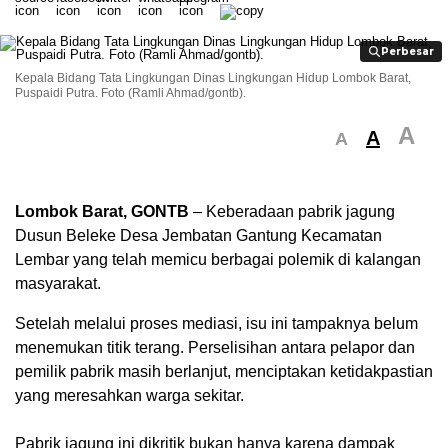
Perbesar
Perbesar
Kepala Bidang Tata Lingkungan Dinas Lingkungan Hidup Lombok Barat,
Puspaidi Putra. Foto (Ramli Ahmad/gontb).
A
A
A
Lombok Barat, GONTB
– Keberadaan pabrik jagung
Dusun Beleke Desa Jembatan Gantung Kecamatan
Lembar yang telah memicu berbagai polemik di kalangan
masyarakat.
Setelah melalui proses mediasi, isu ini tampaknya belum
menemukan titik terang. Perselisihan antara pelapor dan
pemilik pabrik masih berlanjut, menciptakan ketidakpastian
yang meresahkan warga sekitar.
Pabrik jagung ini dikritik bukan hanya karena dampak