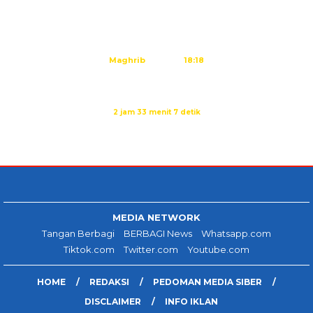
Dzuhur
12:25
Ashar
15:45
Maghrib
18:18
Isya
19:29
Sholat Ashar dalam:
2 jam 33 menit 7 detik
Sumber: Kemenag
MEDIA NETWORK
Tangan Berbagi
BERBAGI News
Whatsapp.com
Tiktok.com
Twitter.com
Youtube.com
HOME
REDAKSI
PEDOMAN MEDIA SIBER
DISCLAIMER
INFO IKLAN