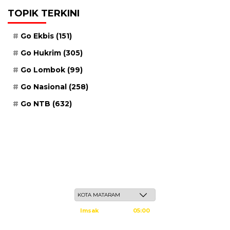
TOPIK TERKINI
Go Ekbis
(151)
Go Hukrim
(305)
Go Lombok
(99)
Go Nasional
(258)
Go NTB
(632)
Ahad, 24 Safar 1448 H / 09 Agustus 2026
Imsak
05:00
Subuh
05:10