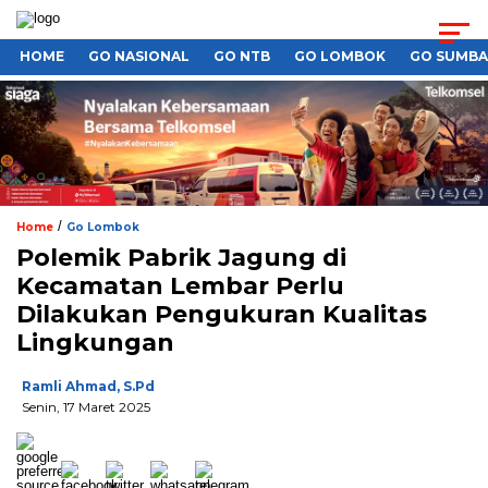
HOME
GO NASIONAL
GO NTB
GO LOMBOK
GO SUMB
/
Home
Go Lombok
Polemik Pabrik Jagung di
Kecamatan Lembar Perlu
Dilakukan Pengukuran Kualitas
Lingkungan
Ramli Ahmad, S.Pd
Senin, 17 Maret 2025