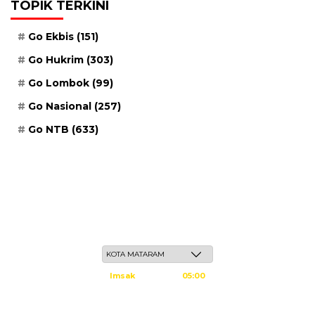
TOPIK TERKINI
Go Ekbis
(151)
Go Hukrim
(303)
Go Lombok
(99)
Go Nasional
(257)
Go NTB
(633)
Jum'at, 22 Safar 1448 H / 07 Agustus 2026
Imsak
05:00
Subuh
05:10