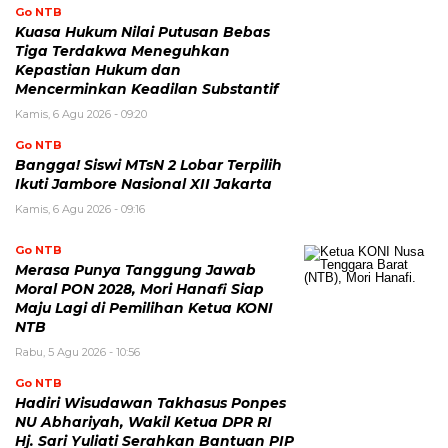
Go NTB
Kuasa Hukum Nilai Putusan Bebas
Tiga Terdakwa Meneguhkan
Kepastian Hukum dan
Mencerminkan Keadilan Substantif
Kamis, 6 Agu 2026 - 09:20
Go NTB
Bangga! Siswi MTsN 2 Lobar Terpilih
Ikuti Jambore Nasional XII Jakarta
Kamis, 6 Agu 2026 - 09:16
Go NTB
Merasa Punya Tanggung Jawab
Moral PON 2028, Mori Hanafi Siap
Maju Lagi di Pemilihan Ketua KONI
NTB
Rabu, 5 Agu 2026 - 10:56
Go NTB
Hadiri Wisudawan Takhasus Ponpes
NU Abhariyah, Wakil Ketua DPR RI
Hj. Sari Yuliati Serahkan Bantuan PIP