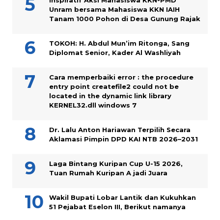
Inspiratif Aksi Mahasiswa KKN-PMD
Unram bersama Mahasiswa KKN IAIH
Tanam 1000 Pohon di Desa Gunung Rajak
TOKOH: H. Abdul Mun’im Ritonga, Sang
Diplomat Senior, Kader Al Washliyah
Cara memperbaiki error : the procedure
entry point createfile2 could not be
located in the dynamic link library
KERNEL32.dll windows 7
Dr. Lalu Anton Hariawan Terpilih Secara
Aklamasi Pimpin DPD KAI NTB 2026–2031
Laga Bintang Kuripan Cup U-15 2026,
Tuan Rumah Kuripan A jadi Juara
Wakil Bupati Lobar Lantik dan Kukuhkan
51 Pejabat Eselon III, Berikut namanya