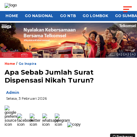
HOME
GO NASIONAL
GO NTB
GO LOMBOK
GO SUMB
/
Home
Go Inspira
Apa Sebab Jumlah Surat
Dispensasi Nikah Turun?
Admin
Selasa, 3 Februari 2026
Perbesar
Perbesar