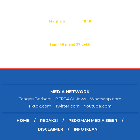
Dzuhur
12:25
Ashar
15:45
Maghrib
18:18
Isya
19:29
Sholat Dzuhur dalam:
1 jam 46 menit 37 detik
Sumber: Kemenag
MEDIA NETWORK
Tangan Berbagi
BERBAGI News
Whatsapp.com
Tiktok.com
Twitter.com
Youtube.com
HOME
REDAKSI
PEDOMAN MEDIA SIBER
DISCLAIMER
INFO IKLAN