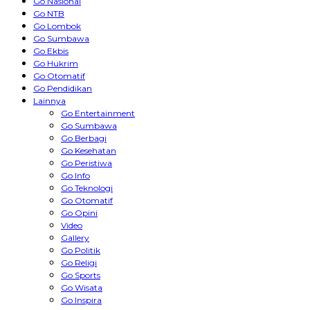
Go Nasional
Go NTB
Go Lombok
Go Sumbawa
Go Ekbis
Go Hukrim
Go Otomatif
Go Pendidikan
Lainnya
Go Entertainment
Go Sumbawa
Go Berbagi
Go Kesehatan
Go Peristiwa
Go Info
Go Teknologi
Go Otomatif
Go Opini
Video
Gallery
Go Politik
Go Religi
Go Sports
Go Wisata
Go Inspira