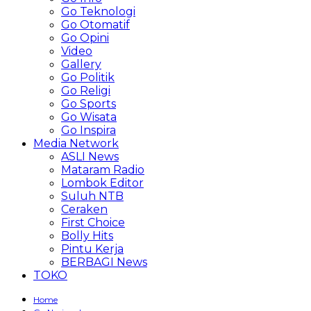
Go Teknologi
Go Otomatif
Go Opini
Video
Gallery
Go Politik
Go Religi
Go Sports
Go Wisata
Go Inspira
Media Network
ASLI News
Mataram Radio
Lombok Editor
Suluh NTB
Ceraken
First Choice
Bolly Hits
Pintu Kerja
BERBAGI News
TOKO
Home