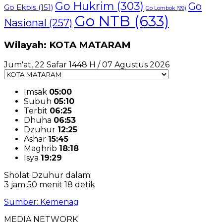
Go Hukrim
(303)
Go
Go Ekbis
(151)
Go Lombok
(99)
Go NTB
(633)
Nasional
(257)
Wilayah: KOTA MATARAM
Jum'at, 22 Safar 1448 H / 07 Agustus 2026
Imsak
05:00
Subuh
05:10
Terbit
06:25
Dhuha
06:53
Dzuhur
12:25
Ashar
15:45
Maghrib
18:18
Isya
19:29
Sholat Dzuhur dalam:
3 jam 50 menit 17 detik
Sumber: Kemenag
MEDIA NETWORK