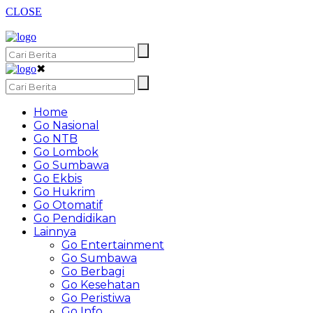
CLOSE
✖
Home
Go Nasional
Go NTB
Go Lombok
Go Sumbawa
Go Ekbis
Go Hukrim
Go Otomatif
Go Pendidikan
Lainnya
Go Entertainment
Go Sumbawa
Go Berbagi
Go Kesehatan
Go Peristiwa
Go Info