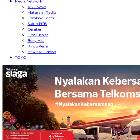
Media Network
ASLI News
Mataram Radio
Lombok Editor
Suluh NTB
Ceraken
First Choice
Bolly Hits
Pintu Kerja
BERBAGI News
TOKO