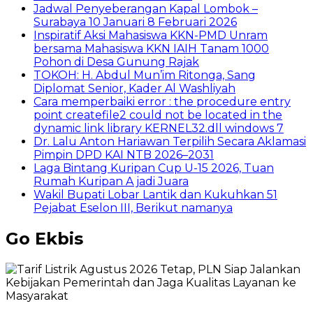
Jadwal Penyeberangan Kapal Lombok –
Surabaya 10 Januari 8 Februari 2026
Inspiratif Aksi Mahasiswa KKN-PMD Unram
bersama Mahasiswa KKN IAIH Tanam 1000
Pohon di Desa Gunung Rajak
TOKOH: H. Abdul Mun’im Ritonga, Sang
Diplomat Senior, Kader Al Washliyah
Cara memperbaiki error : the procedure entry
point createfile2 could not be located in the
dynamic link library KERNEL32.dll windows 7
Dr. Lalu Anton Hariawan Terpilih Secara Aklamasi
Pimpin DPD KAI NTB 2026–2031
Laga Bintang Kuripan Cup U-15 2026, Tuan
Rumah Kuripan A jadi Juara
Wakil Bupati Lobar Lantik dan Kukuhkan 51
Pejabat Eselon III, Berikut namanya
Go Ekbis