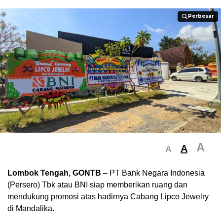
Perbesar
Perbesar
A
A
A
Lombok Tengah, GONTB
– PT Bank Negara Indonesia
(Persero) Tbk atau BNI siap memberikan ruang dan
mendukung promosi atas hadirnya Cabang Lipco Jewelry
di Mandalika.