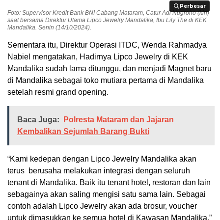
Perbesar
Perbesar
Foto: Supervisor Kredit Bank BNI Cabang Mataram, Catur Adi Nugroho (kiri)
saat bersama Direktur Utama Lipco Jewelry Mandalika, Ibu Lily The di KEK
Mandalika. Senin (14/10/2024).
Sementara itu, Direktur Operasi ITDC, Wenda Rahmadya
Nabiel mengatakan, Hadirnya Lipco Jewelry di KEK
Mandalika sudah lama ditunggu, dan menjadi Magnet baru
di Mandalika sebagai toko mutiara pertama di Mandalika
setelah resmi grand opening.
Baca Juga:
Polresta Mataram dan Jajaran
Kembalikan Sejumlah Barang Bukti
“Kami kedepan dengan Lipco Jewelry Mandalika akan
terus berusaha melakukan integrasi dengan seluruh
tenant di Mandalika. Baik itu tenant hotel, restoran dan lain
sebagainya akan saling mengisi satu sama lain. Sebagai
contoh adalah Lipco Jewelry akan ada brosur, voucher
untuk dimasukkan ke semua hotel di Kawasan Mandalika,”