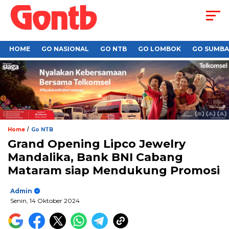
HOME
GO NASIONAL
GO NTB
GO LOMBOK
GO SUMB
/
Home
Go NTB
Grand Opening Lipco Jewelry
Mandalika, Bank BNI Cabang
Mataram siap Mendukung Promosi
Admin
Senin, 14 Oktober 2024