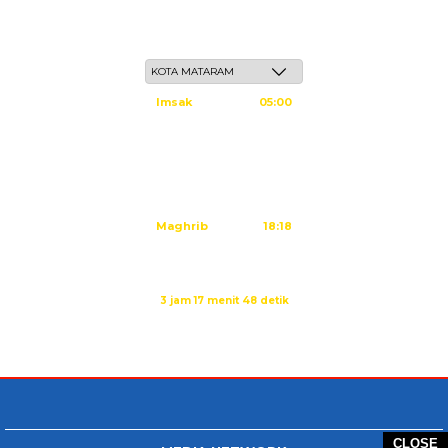
Ahad, 24 Safar 1448 H / 09 Agustus 2026
Imsak
05:00
Subuh
05:10
Dzuhur
12:25
Ashar
15:45
Maghrib
18:18
Isya
19:29
Sholat Ashar dalam:
3 jam 17 menit 47 detik
Sumber: Kemenag
CLOSE