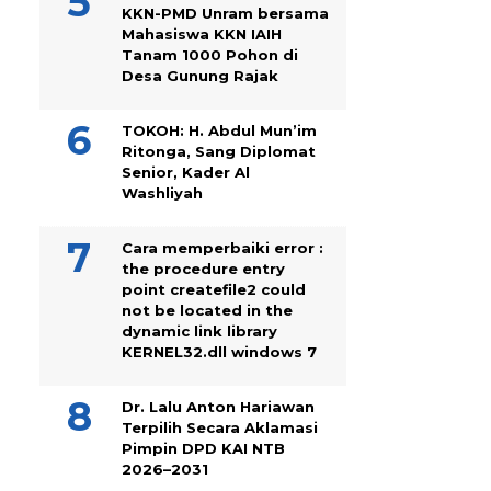
KKN-PMD Unram bersama
Mahasiswa KKN IAIH
Tanam 1000 Pohon di
Desa Gunung Rajak
TOKOH: H. Abdul Mun’im
Ritonga, Sang Diplomat
Senior, Kader Al
Washliyah
Cara memperbaiki error :
the procedure entry
point createfile2 could
not be located in the
dynamic link library
KERNEL32.dll windows 7
Dr. Lalu Anton Hariawan
Terpilih Secara Aklamasi
Pimpin DPD KAI NTB
2026–2031