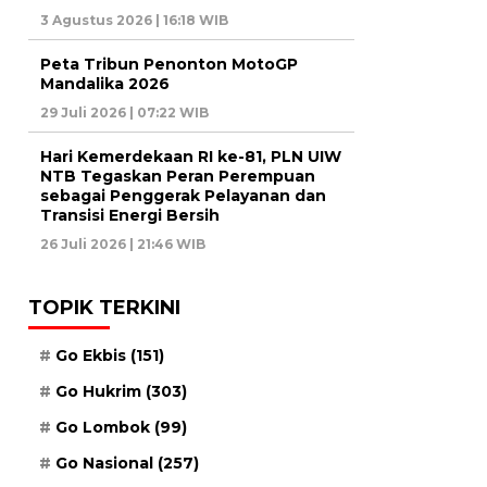
3 Agustus 2026 | 16:18 WIB
Peta Tribun Penonton MotoGP
Mandalika 2026
29 Juli 2026 | 07:22 WIB
Hari Kemerdekaan RI ke-81, PLN UIW
NTB Tegaskan Peran Perempuan
sebagai Penggerak Pelayanan dan
Transisi Energi Bersih
26 Juli 2026 | 21:46 WIB
TOPIK TERKINI
Go Ekbis
(151)
Go Hukrim
(303)
Go Lombok
(99)
Go Nasional
(257)