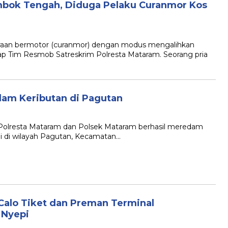
mbok Tengah, Diduga Pelaku Curanmor Kos
raan bermotor (curanmor) dengan modus mengalihkan
kap Tim Resmob Satreskrim Polresta Mataram. Seorang pria
dam Keributan di Pagutan
 Polresta Mataram dan Polsek Mataram berhasil meredam
i di wilayah Pagutan, Kecamatan…
Calo Tiket dan Preman Terminal
 Nyepi