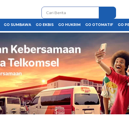
GO SUMBAWA
GO EKBIS
GO HUKRIM
GO OTOMATIF
GO P