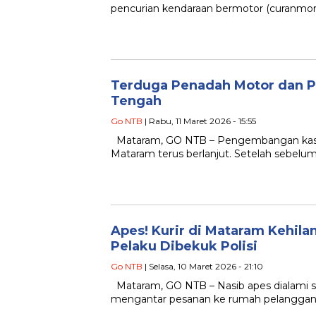
pencurian kendaraan bermotor (curanmor)
Terduga Penadah Motor dan Pa
Tengah
Go NTB
| Rabu, 11 Maret 2026 - 15:55
Mataram, GO NTB – Pengembangan kasus 
Mataram terus berlanjut. Setelah sebel
Apes! Kurir di Mataram Kehila
Pelaku Dibekuk Polisi
Go NTB
| Selasa, 10 Maret 2026 - 21:10
Mataram, GO NTB – Nasib apes dialami s
mengantar pesanan ke rumah pelanggan