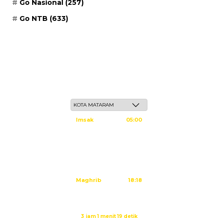
Go Nasional
(257)
Go NTB
(633)
Jum'at, 22 Safar 1448 H / 07 Agustus 2026
Imsak
05:00
Subuh
05:10
Dzuhur
12:25
Ashar
15:45
Maghrib
18:18
Isya
19:29
Sholat Ashar dalam:
3 jam 1 menit 18 detik