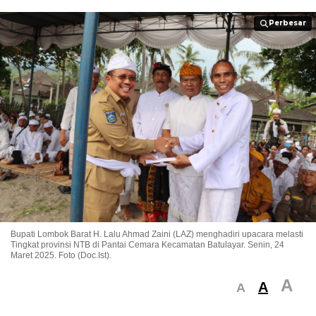
Perbesar
Perbesar
Bupati Lombok Barat H. Lalu Ahmad Zaini (LAZ) menghadiri upacara melasti
Tingkat provinsi NTB di Pantai Cemara Kecamatan Batulayar. Senin, 24
Maret 2025. Foto (Doc.Ist).
A
A
A