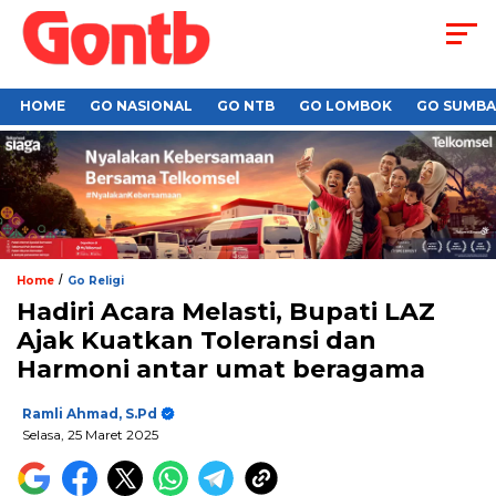
HOME
GO NASIONAL
GO NTB
GO LOMBOK
GO SUMB
/
Home
Go Religi
Hadiri Acara Melasti, Bupati LAZ
Ajak Kuatkan Toleransi dan
Harmoni antar umat beragama
Ramli Ahmad, S.Pd
Selasa, 25 Maret 2025