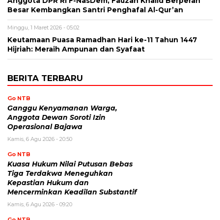
Anggota DPR RI F-NasDem, Fauzan Khalid Berperan
Besar Kembangkan Santri Penghafal Al-Qur’an
Minggu, 1 Maret 2026 - 05:02
Keutamaan Puasa Ramadhan Hari ke-11 Tahun 1447
Hijriah: Meraih Ampunan dan Syafaat
BERITA TERBARU
Go NTB
Ganggu Kenyamanan Warga,
Anggota Dewan Soroti Izin
Operasional Bajawa
Kamis, 6 Agu 2026 - 20:50
Go NTB
Kuasa Hukum Nilai Putusan Bebas
Tiga Terdakwa Meneguhkan
Kepastian Hukum dan
Mencerminkan Keadilan Substantif
Kamis, 6 Agu 2026 - 09:20
Go NTB