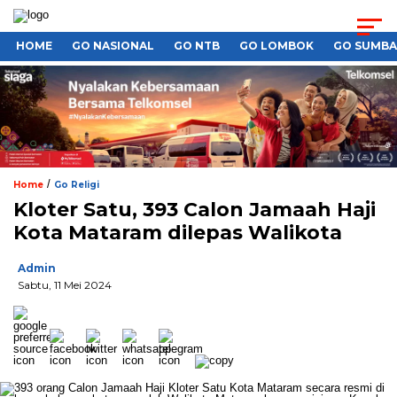
HOME
GO NASIONAL
GO NTB
GO LOMBOK
GO SUMB
/
Home
Go Religi
Kloter Satu, 393 Calon Jamaah Haji
Kota Mataram dilepas Walikota
Admin
Sabtu, 11 Mei 2024