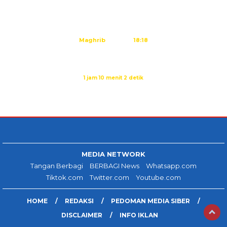
Dzuhur
12:25
Ashar
15:45
Maghrib
18:18
Isya
19:29
Sholat Isya dalam:
1 jam 10 menit 1 detik
Sumber: Kemenag
MEDIA NETWORK
Tangan Berbagi
BERBAGI News
Whatsapp.com
Tiktok.com
Twitter.com
Youtube.com
HOME
REDAKSI
PEDOMAN MEDIA SIBER
DISCLAIMER
INFO IKLAN