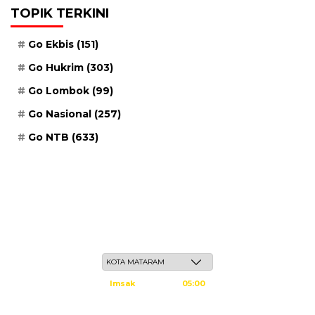
TOPIK TERKINI
Go Ekbis
(151)
Go Hukrim
(303)
Go Lombok
(99)
Go Nasional
(257)
Go NTB
(633)
Sabtu, 23 Safar 1448 H / 08 Agustus 2026
Imsak
05:00
Subuh
05:10