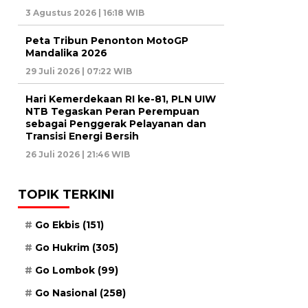
3 Agustus 2026 | 16:18 WIB
Peta Tribun Penonton MotoGP
Mandalika 2026
29 Juli 2026 | 07:22 WIB
Hari Kemerdekaan RI ke-81, PLN UIW
NTB Tegaskan Peran Perempuan
sebagai Penggerak Pelayanan dan
Transisi Energi Bersih
26 Juli 2026 | 21:46 WIB
TOPIK TERKINI
Go Ekbis
(151)
Go Hukrim
(305)
Go Lombok
(99)
Go Nasional
(258)