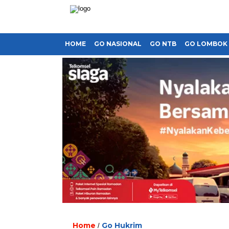
HOME
GO NASIONAL
GO NTB
GO LOMBOK
Home
Go Hukrim
/