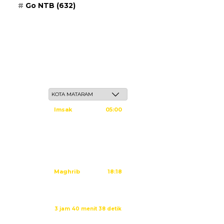
Go NTB
(632)
Ahad, 24 Safar 1448 H / 09 Agustus 2026
Imsak
05:00
Subuh
05:10
Dzuhur
12:25
Ashar
15:45
Maghrib
18:18
Isya
19:29
Sholat Dzuhur dalam:
3 jam 40 menit 38 detik
Sumber: Kemenag