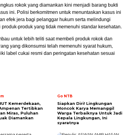
ungkus rokok yang diamankan kini menjadi barang bukti
sus ini. Polisi berkomitmen untuk menuntaskan kasus ini
n efek jera bagi pelanggar hukum serta melindungi
i produk-produk yang tidak memenuhi standar kesehatan.
bau untuk lebih teliti saat membeli produk rokok dan
ang yang dikonsumsi telah memenuhi syarat hukum,
ki label cukai resmi dan peringatan kesehatan sesuai
im
Go NTB
 HUT Kemerdekaan,
Siapkan Diri! Lingkungan
 Ampenan Tertibkan
Moncok Karya Memanggil
an Miras, Puluhan
Warga Terbaiknya Untuk Jadi
Tuak Diamankan
Kepala Lingkungan, Ini
syaratnya