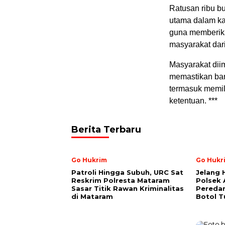
Ratusan ribu b
utama dalam ka
guna memberika
masyarakat dar
Masyarakat diim
memastikan bar
termasuk memili
ketentuan. ***
Berita Terbaru
Go Hukrim
Go Hukr
Patroli Hingga Subuh, URC Sat
Jelang
Reskrim Polresta Mataram
Polsek
Sasar Titik Rawan Kriminalitas
Peredar
di Mataram
Botol 