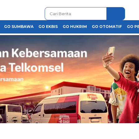
GO SUMBAWA
GO EKBIS
GO HUKRIM
GO OTOMATIF
GO P