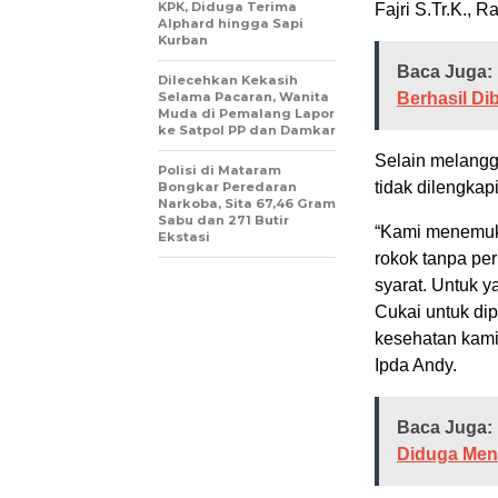
KPK, Diduga Terima
Fajri S.Tr.K., R
Alphard hingga Sapi
Kurban
Baca Juga:
Dilecehkan Kekasih
Selama Pacaran, Wanita
Berhasil Di
Muda di Pemalang Lapor
ke Satpol PP dan Damkar
Selain melangg
Polisi di Mataram
tidak dilengkapi
Bongkar Peredaran
Narkoba, Sita 67,46 Gram
Sabu dan 271 Butir
“Kami menemuka
Ekstasi
rokok tanpa pe
syarat. Untuk 
Cukai untuk dip
kesehatan kami 
Ipda Andy.
Baca Juga:
Diduga Men