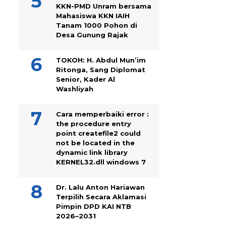
KKN-PMD Unram bersama
Mahasiswa KKN IAIH
Tanam 1000 Pohon di
Desa Gunung Rajak
TOKOH: H. Abdul Mun’im
Ritonga, Sang Diplomat
Senior, Kader Al
Washliyah
Cara memperbaiki error :
the procedure entry
point createfile2 could
not be located in the
dynamic link library
KERNEL32.dll windows 7
Dr. Lalu Anton Hariawan
Terpilih Secara Aklamasi
Pimpin DPD KAI NTB
2026–2031