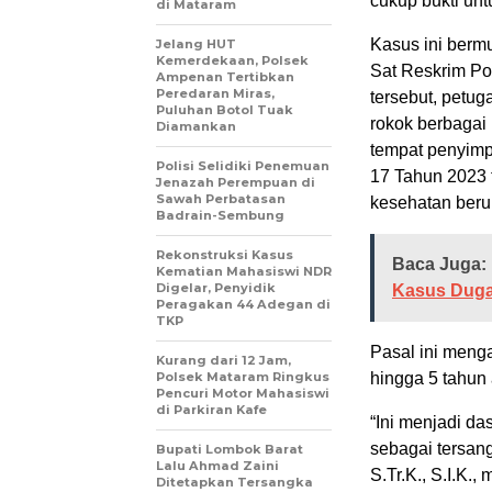
cukup bukti un
di Mataram
Kasus ini bermu
Jelang HUT
Kemerdekaan, Polsek
Sat Reskrim Po
Ampenan Tertibkan
Peredaran Miras,
tersebut, petu
Puluhan Botol Tuak
rokok berbagai
Diamankan
tempat penyimp
Polisi Selidiki Penemuan
17 Tahun 2023 
Jenazah Perempuan di
Sawah Perbatasan
kesehatan beru
Badrain-Sembung
Rekonstruksi Kasus
Baca Juga:
Kematian Mahasiswi NDR
Digelar, Penyidik
Kasus Duga
Peragakan 44 Adegan di
TKP
Pasal ini menga
Kurang dari 12 Jam,
Polsek Mataram Ringkus
hingga 5 tahun
Pencuri Motor Mahasiswi
di Parkiran Kafe
“Ini menjadi da
sebagai tersang
Bupati Lombok Barat
Lalu Ahmad Zaini
S.Tr.K., S.I.K.,
Ditetapkan Tersangka